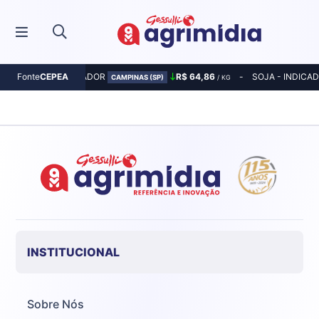
MILHO - INDICADOR
R$ 64,86
SOJA - INDICA
Fonte
CEPEA
CAMPINAS (SP)
/ KG
INSTITUCIONAL
Sobre Nós