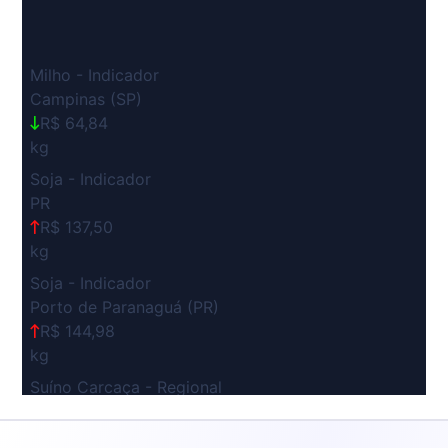
Milho - Indicador
Campinas (SP)
R$ 64,84
kg
Soja - Indicador
PR
R$ 137,50
kg
Soja - Indicador
Porto de Paranaguá (PR)
R$ 144,98
kg
Suíno Carcaça - Regional
Grande São Paulo (SP)
R$ 7,53