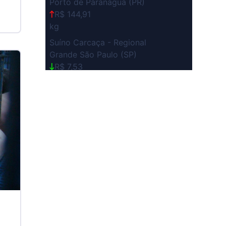
Porto de Paranaguá (PR)
R$ 144,91
kg
Suíno Carcaça - Regional
Grande São Paulo (SP)
R$ 7,53
kg
Suíno - Estadual
SP
R$ 5,08
kg
Suíno - Estadual
MG
R$ 5,07
kg
Suíno - Estadual
PR
R$ 4,53