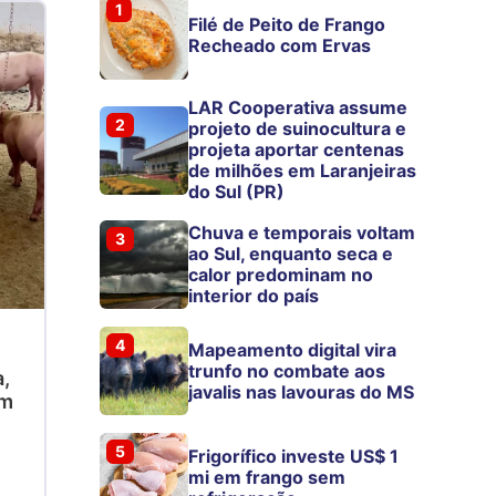
1
Filé de Peito de Frango
Recheado com Ervas
LAR Cooperativa assume
2
projeto de suinocultura e
projeta aportar centenas
de milhões em Laranjeiras
do Sul (PR)
Chuva e temporais voltam
3
ao Sul, enquanto seca e
calor predominam no
interior do país
4
Mapeamento digital vira
trunfo no combate aos
,
javalis nas lavouras do MS
em
5
Frigorífico investe US$ 1
mi em frango sem