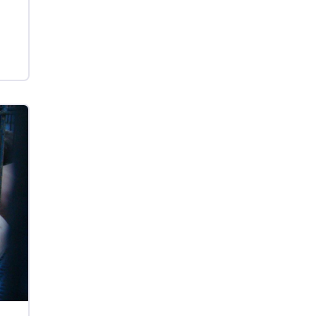
kg
Suíno - Estadual
SC
R$ 4,50
kg
Suíno - Estadual
RS
R$ 4,63
kg
Ovo Branco - Regional
Grande São Paulo (SP)
R$ 142,62
cx
Ovo Branco - Regional
Branco
R$ 144,99
cx