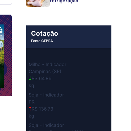
refrigeração
Cotação
Fonte
CEPEA
Milho - Indicador
Campinas (SP)
R$ 64,86
kg
Soja - Indicador
PR
R$ 136,73
kg
Soja - Indicador