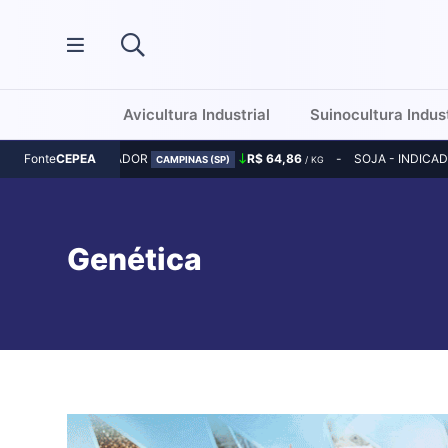
Avicultura Industrial
Suinocultura Indust
MILHO - INDICADOR
R$ 64,86
SOJA - INDICA
Fonte
CEPEA
CAMPINAS (SP)
/ KG
Genética