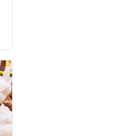
Ovo Vermelho - Regional
Grande São Paulo (SP)
R$ 153,38
cx
Ovo Vermelho - Regional
Vermelho
R$ 156,33
cx
Ovo Branco - Regional
Bastos (SP)
R$ 134,40
cx
Ovo Vermelho - Regional
Bastos (SP)
R$ 146,71
cx
Frango - Indicador