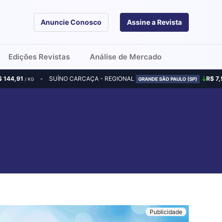
Anuncie Conosco
Assine a Revista
Edições Revistas
Análise de Mercado
$ 144,91
SUÍNO CARCAÇA - REGIONAL
R$ 7,
/ KG
GRANDE SÃO PAULO (SP)