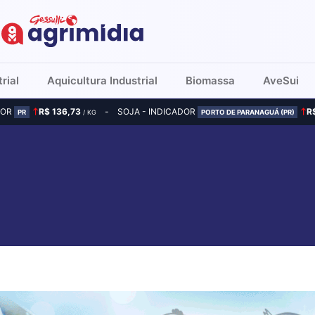
rial
Aquicultura Industrial
Biomassa
AveSui
DOR
R$ 136,73
SOJA - INDICADOR
R
PR
/ KG
PORTO DE PARANAGUÁ (PR)