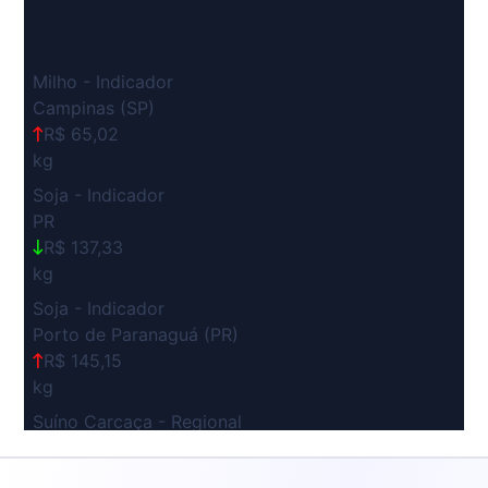
Milho - Indicador
Campinas (SP)
R$ 65,02
kg
Soja - Indicador
PR
R$ 137,33
kg
Soja - Indicador
Porto de Paranaguá (PR)
R$ 145,15
kg
Suíno Carcaça - Regional
Grande São Paulo (SP)
R$ 7,53