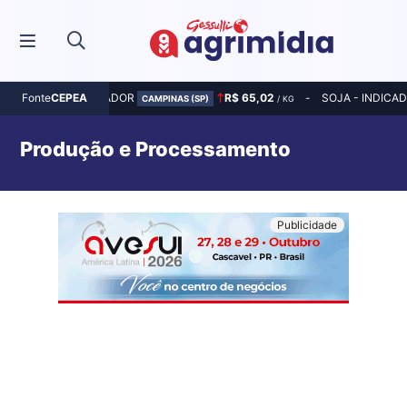
MILHO - INDICADOR
R$ 65,02
SOJA - INDICA
Fonte
CEPEA
CAMPINAS (SP)
/ KG
Produção e Processamento