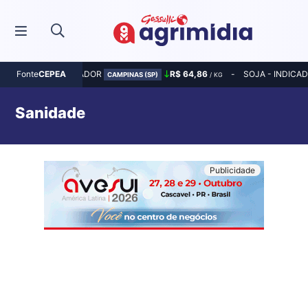
MILHO - INDICADOR
R$ 64,86
SOJA - INDICA
Fonte
CEPEA
CAMPINAS (SP)
/ KG
Sanidade