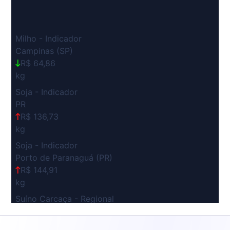
Milho - Indicador
Campinas (SP)
R$ 64,86
kg
Soja - Indicador
PR
R$ 136,73
kg
Soja - Indicador
Porto de Paranaguá (PR)
R$ 144,91
kg
Suíno Carcaça - Regional
Grande São Paulo (SP)
R$ 7,53