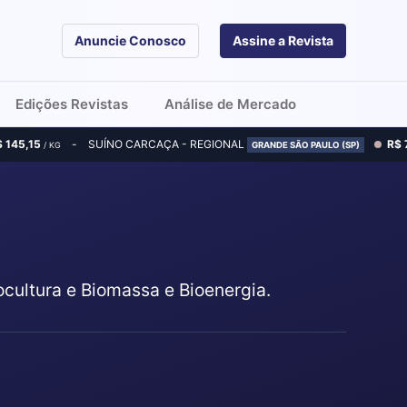
Anuncie Conosco
Assine a Revista
Edições Revistas
Análise de Mercado
$ 145,15
SUÍNO CARCAÇA - REGIONAL
R$ 
/ KG
GRANDE SÃO PAULO (SP)
ocultura e Biomassa e Bioenergia.