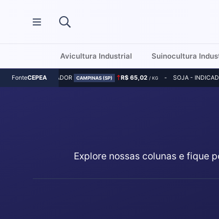
Avicultura Industrial
Suinocultura Indust
MILHO - INDICADOR
R$ 65,02
SOJA - INDICA
Fonte
CEPEA
CAMPINAS (SP)
/ KG
Explore nossas colunas e fique p