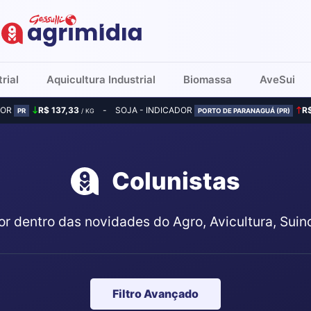
rial
Aquicultura Industrial
Biomassa
AveSui
DOR
R$ 137,33
SOJA - INDICADOR
R
PR
/ KG
PORTO DE PARANAGUÁ (PR)
Colunistas
or dentro das novidades do Agro, Avicultura, Suin
Filtro Avançado