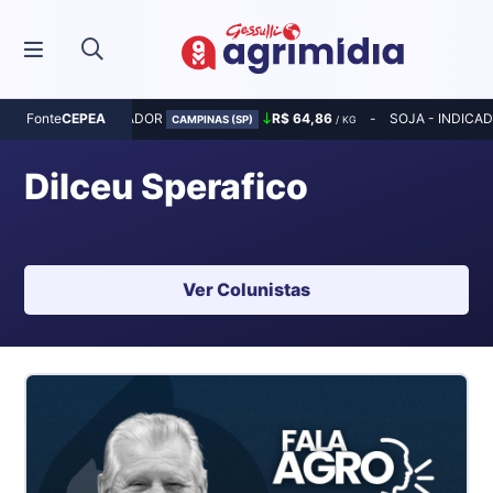
MILHO - INDICADOR
R$ 64,86
SOJA - INDICA
Fonte
CEPEA
CAMPINAS (SP)
/ KG
Dilceu Sperafico
Ver Colunistas