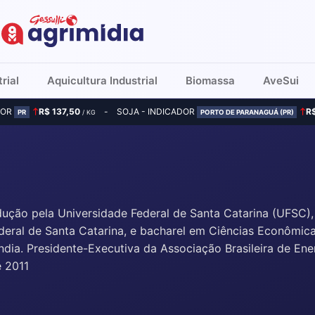
rial
Aquicultura Industrial
Biomassa
AveSui
DOR
R$ 137,50
SOJA - INDICADOR
R
PR
/ KG
PORTO DE PARANAGUÁ (PR)
ução pela Universidade Federal de Santa Catarina (UFSC)
eral de Santa Catarina, e bacharel em Ciências Econômica
dia. Presidente-Executiva da Associação Brasileira de Ene
 2011