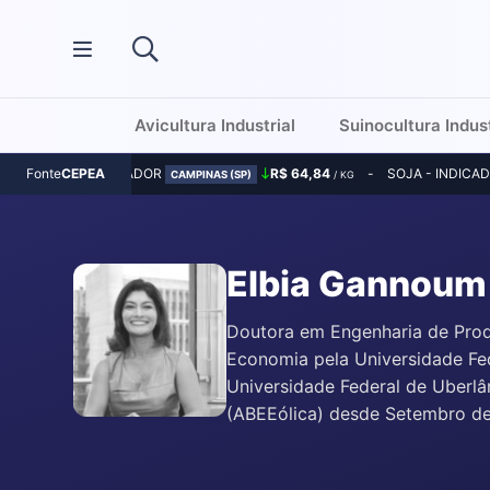
Avicultura Industrial
Suinocultura Indust
MILHO - INDICADOR
R$ 64,84
SOJA - INDICA
Fonte
CEPEA
CAMPINAS (SP)
/ KG
Elbia Gannoum
Doutora em Engenharia de Prod
Economia pela Universidade Fed
Universidade Federal de Uberlân
(ABEEólica) desde Setembro de