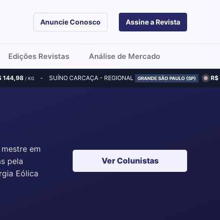
Anuncie Conosco
Assine a Revista
Edições Revistas
Análise de Mercado
$ 144,98
SUÍNO CARCAÇA - REGIONAL
R$
/ KG
GRANDE SÃO PAULO (SP)
, mestre em
Ver Colunistas
s pela
rgia Eólica