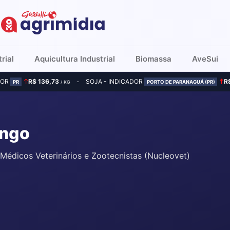
rial
Aquicultura Industrial
Biomassa
AveSui
DOR
R$ 136,73
SOJA - INDICADOR
R
PR
/ KG
PORTO DE PARANAGUÁ (PR)
ongo
Médicos Veterinários e Zootecnistas (Nucleovet)