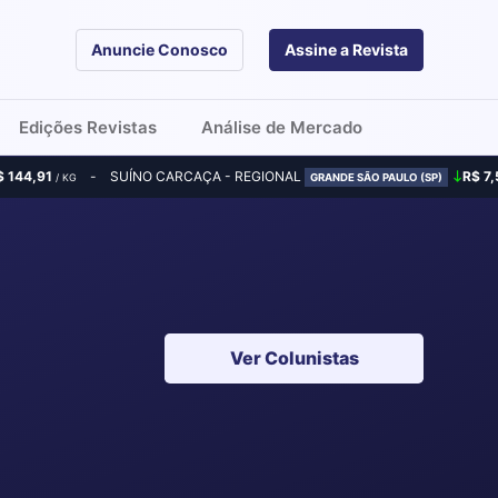
Anuncie Conosco
Assine a Revista
Edições Revistas
Análise de Mercado
$ 144,91
SUÍNO CARCAÇA - REGIONAL
R$ 7,
/ KG
GRANDE SÃO PAULO (SP)
Ver Colunistas