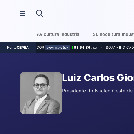
Avicultura Industrial
Suinocultura Indust
MILHO - INDICADOR
R$ 64,86
SOJA - INDICA
Fonte
CEPEA
CAMPINAS (SP)
/ KG
Luiz Carlos Gi
Presidente do Núcleo Oeste de 