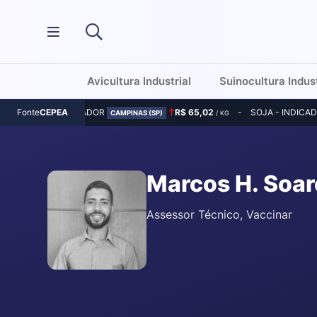
Avicultura Industrial
Suinocultura Indust
MILHO - INDICADOR
R$ 65,02
SOJA - INDICA
Fonte
CEPEA
CAMPINAS (SP)
/ KG
Marcos H. Soar
Assessor Técnico, Vaccinar