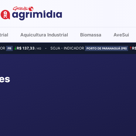
rial
Aquicultura Industrial
Biomassa
AveSui
DOR
R$ 137,33
SOJA - INDICADOR
R
PR
/ KG
PORTO DE PARANAGUÁ (PR)
es