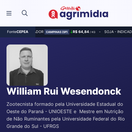
MILHO - INDICADOR
R$ 64,84
SOJA - INDICA
Fonte
CEPEA
CAMPINAS (SP)
/ KG
William Rui Wesendonck
Zootecnista formado pela Universidade Estadual do
Oeste do Paraná - UNIOESTE e Mestre em Nutrição
de Não Ruminantes pela Universidade Federal do Rio
Grande do Sul - UFRGS