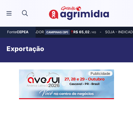
MILHO - INDICADOR
R$ 65,02
SOJA - INDICA
Fonte
CEPEA
CAMPINAS (SP)
/ KG
Exportação