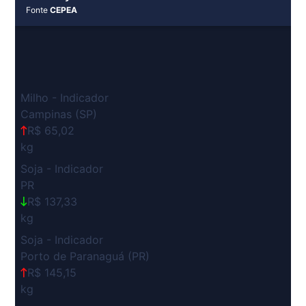
Fonte
CEPEA
Milho - Indicador
Campinas (SP)
R$ 65,02
kg
Soja - Indicador
PR
R$ 137,33
kg
Soja - Indicador
Porto de Paranaguá (PR)
R$ 145,15
kg