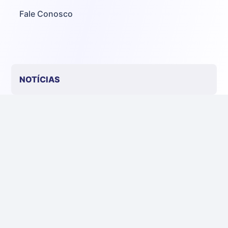
kg
Fale Conosco
Ovo Branco - Regional
Grande São Paulo (SP)
R$ 142,87
cx
Ovo Branco - Regional
NOTÍCIAS
Branco
R$ 145,34
cx
Ovo Vermelho - Regional
Grande São Paulo (SP)
R$ 155,59
Avicultura Industrial
cx
Aquicultura Industrial
Ovo Vermelho - Regional
Vermelho
Biomassa
R$ 159,31
cx
Suinocultura Industrial