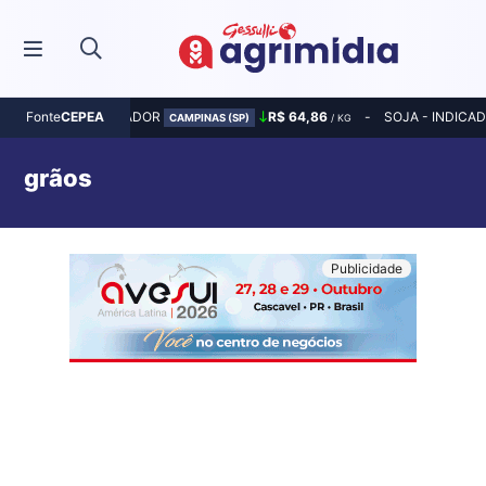
MILHO - INDICADOR
R$ 64,86
SOJA - INDICA
Fonte
CEPEA
CAMPINAS (SP)
/ KG
grãos