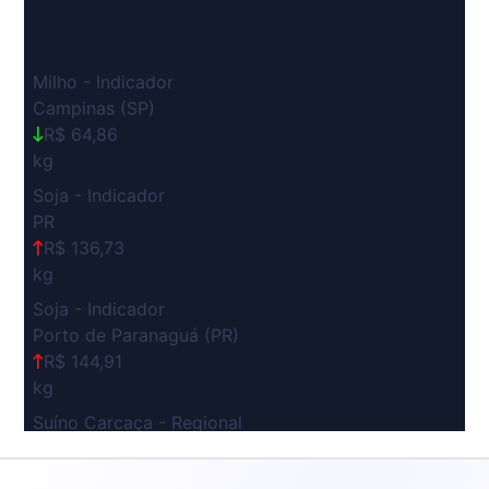
Milho - Indicador
Campinas (SP)
R$ 64,86
kg
Soja - Indicador
PR
R$ 136,73
kg
Soja - Indicador
Porto de Paranaguá (PR)
R$ 144,91
kg
Suíno Carcaça - Regional
Grande São Paulo (SP)
R$ 7,53