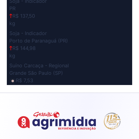
Soja - Indicador
PR
R$ 137,50
kg
Soja - Indicador
Porto de Paranaguá (PR)
R$ 144,98
kg
Suíno Carcaça - Regional
Grande São Paulo (SP)
R$ 7,53
kg
Suíno - Estadual
SP
R$ 5,08
kg
Suíno - Estadual
MG