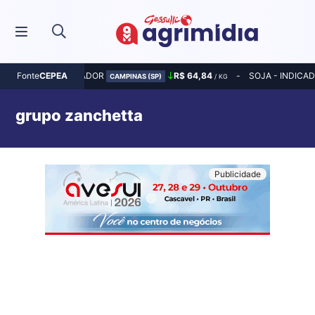
MILHO - INDICADOR
R$ 64,84
SOJA - INDICA
Fonte
CEPEA
CAMPINAS (SP)
/ KG
grupo zanchetta