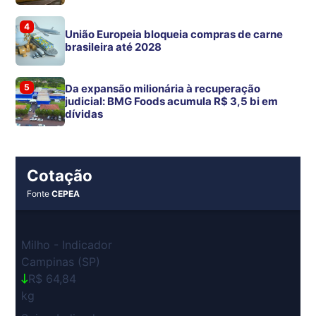
4
União Europeia bloqueia compras de carne
brasileira até 2028
5
Da expansão milionária à recuperação
judicial: BMG Foods acumula R$ 3,5 bi em
dívidas
Cotação
Fonte
CEPEA
Milho - Indicador
Campinas (SP)
R$ 64,84
kg