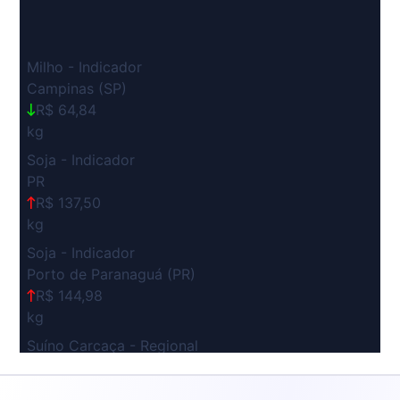
Milho - Indicador
Campinas (SP)
R$ 64,84
kg
Soja - Indicador
PR
R$ 137,50
kg
Soja - Indicador
Porto de Paranaguá (PR)
R$ 144,98
kg
Suíno Carcaça - Regional
Grande São Paulo (SP)
R$ 7,53