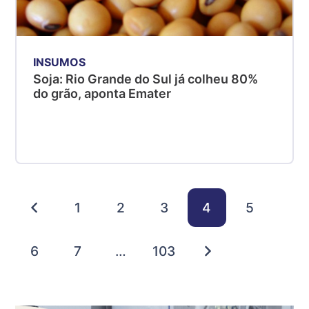
INSUMOS
Soja: Rio Grande do Sul já colheu 80%
do grão, aponta Emater
1
2
3
4
5
6
7
…
103