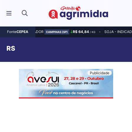
MILHO - INDICADOR
R$ 64,84
SOJA - INDICA
Fonte
CEPEA
CAMPINAS (SP)
/ KG
RS