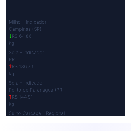
Milho - Indicador
Campinas (SP)
R$ 64,86
kg
Soja - Indicador
PR
R$ 136,73
kg
Soja - Indicador
Porto de Paranaguá (PR)
R$ 144,91
kg
Suíno Carcaça - Regional
Grande São Paulo (SP)
R$ 7,53