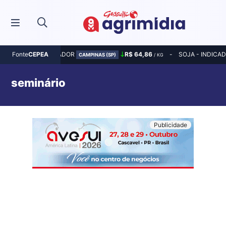
MILHO - INDICADOR
R$ 64,86
SOJA - INDICA
Fonte
CEPEA
CAMPINAS (SP)
/ KG
seminário