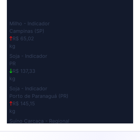
Milho - Indicador
Campinas (SP)
R$ 65,02
kg
Soja - Indicador
PR
R$ 137,33
kg
Soja - Indicador
Porto de Paranaguá (PR)
R$ 145,15
kg
Suíno Carcaça - Regional
Grande São Paulo (SP)
R$ 7,53