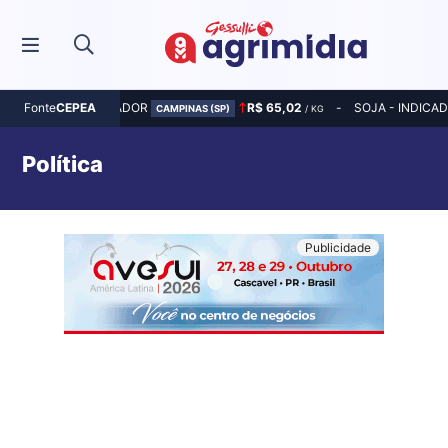
MILHO - INDICADOR
R$ 65,02
SOJA - INDICA
Fonte
CEPEA
CAMPINAS (SP)
/ KG
Política