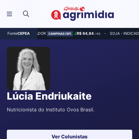
MILHO - INDICADOR
R$ 64,84
SOJA - INDICA
Fonte
CEPEA
CAMPINAS (SP)
/ KG
Lúcia Endriukaite
Nutricionista do Instituto Ovos Brasil.
Ver Colunistas