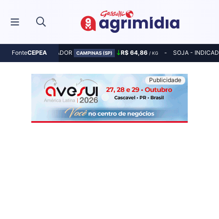
MILHO - INDICADOR
R$ 64,86
SOJA - INDICA
Fonte
CEPEA
CAMPINAS (SP)
/ KG