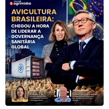
R$ 144,99
cx
Ovo Vermelho - Regional
Grande São Paulo (SP)
R$ 153,38
cx
Ovo Vermelho - Regional
Vermelho
R$ 156,33
cx
Ovo Branco - Regional
Bastos (SP)
R$ 134,40
cx
Ovo Vermelho - Regional
Bastos (SP)
R$ 146,71