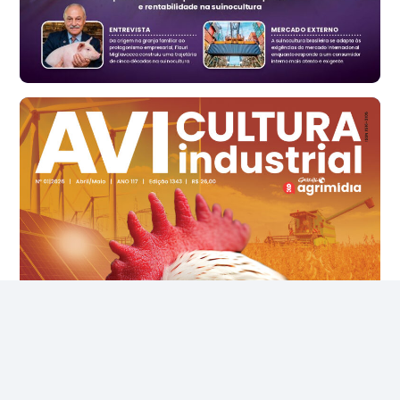
Ovo Vermelho - Regional
Vermelho
R$ 168,86
cx
Ovo Branco - Regional
Santa Maria do Jetibá (ES)
R$ 139,62
cx
Ovo Branco - Regional
Recife (PE)
R$ 144,92
cx
Ovo Vermelho - Regional
Recife (PE)
R$ 154,89
cx