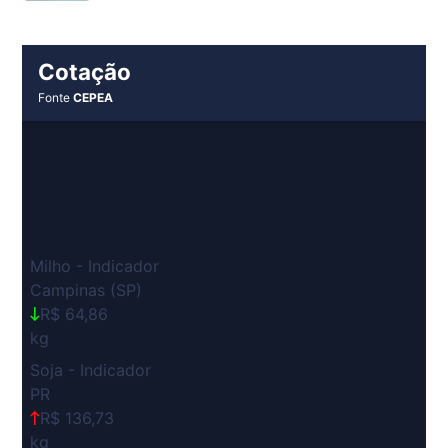
Cotação
Fonte
CEPEA
Milho - Indicador
Campinas (SP)
R$ 64,86
kg
Soja - Indicador
PR
R$ 136,73
kg