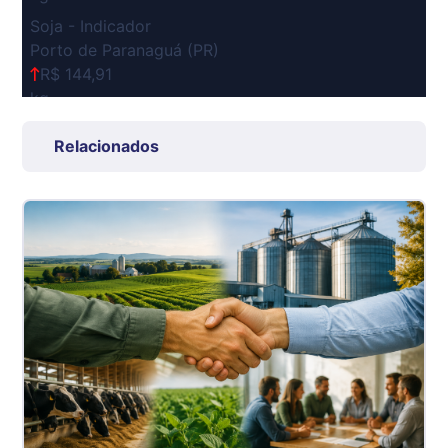
Soja - Indicador
Porto de Paranaguá (PR)
R$ 144,91
kg
Suíno Carcaça - Regional
Relacionados
Grande São Paulo (SP)
R$ 7,53
kg
Suíno - Estadual
SP
R$ 5,08
kg
Suíno - Estadual
MG
R$ 5,07
kg
Suíno - Estadual