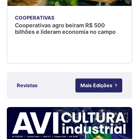
PR
R$ 4,53
COOPERATIVAS
kg
Cooperativas agro beiram R$ 500
Suíno - Estadual
bilhões e lideram economia no campo
SC
R$ 4,50
kg
Suíno - Estadual
RS
R$ 4,63
kg
Revistas
Mais Edições
Ovo Branco - Regional
Grande São Paulo (SP)
R$ 142,62
cx
Ovo Branco - Regional
Branco