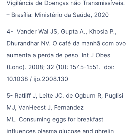
Vigilância de Doenças não Transmissíveis.
– Brasília: Ministério da Saúde, 2020
4- Vander Wal JS, Gupta A., Khosla P.,
Dhurandhar NV. O café da manhã com ovo
aumenta a perda de peso. Int J Obes
(Lond). 2008; 32 (10): 1545-1551. doi:
10.1038 / ijo.2008.130
5- Ratliff J, Leite JO, de Ogburn R, Puglisi
MJ, VanHeest J, Fernandez
ML. Consuming eggs for breakfast
influences plasma glucose and ghrelin,