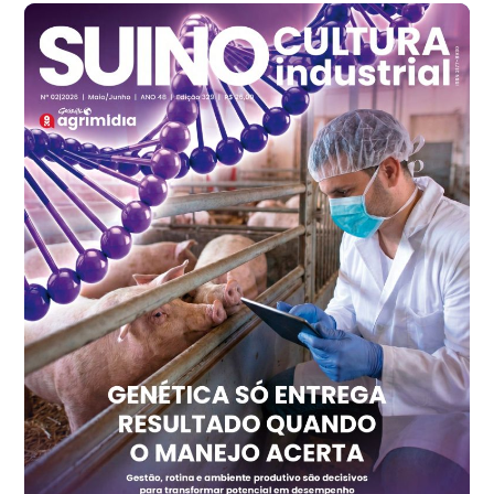
cx
Frango - Indicador
SP
R$ 7,13
kg
Frango - Indicador
SP
R$ 7,15
kg
Trigo Atacado - Regional
PR
R$ 1.417,12
t
Trigo Atacado - Regional
RS
R$ 1.325,22
t