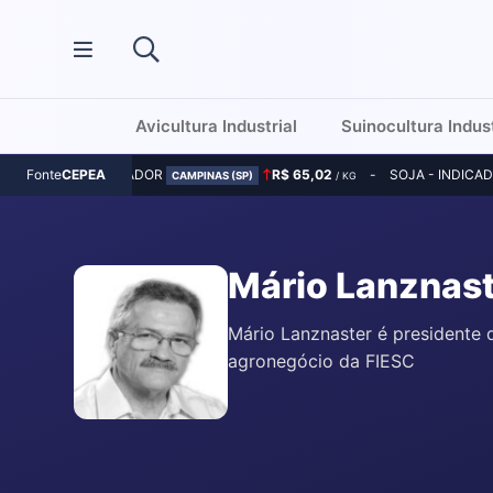
Avicultura Industrial
Suinocultura Indust
MILHO - INDICADOR
R$ 65,02
SOJA - INDICA
Fonte
CEPEA
CAMPINAS (SP)
/ KG
Mário Lanznas
Mário Lanznaster é presidente 
agronegócio da FIESC