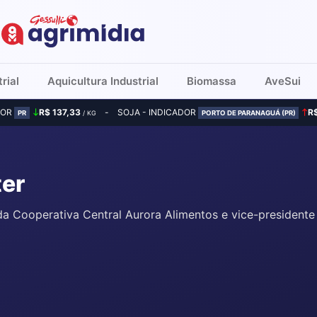
rial
Aquicultura Industrial
Biomassa
AveSui
DOR
R$ 137,33
SOJA - INDICADOR
R
PR
/ KG
PORTO DE PARANAGUÁ (PR)
ter
da Cooperativa Central Aurora Alimentos e vice-presidente