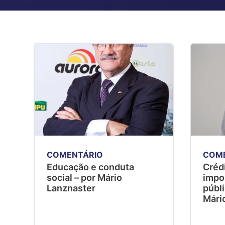
COMENTÁRIO
COM
Educação e conduta
Crédi
social – por Mário
impo
Lanznaster
públi
Mári