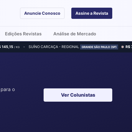
Anuncie Conosco
Assine a Revista
Edições Revistas
Análise de Mercado
$ 145,15
SUÍNO CARCAÇA - REGIONAL
R$ 
/ KG
GRANDE SÃO PAULO (SP)
 para o
Ver Colunistas