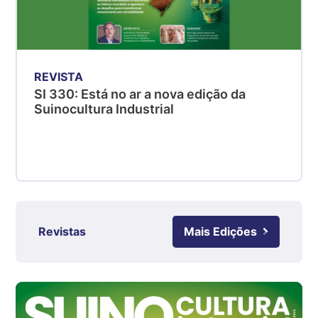
Suíno - Estadual
PR
R$ 4,51
kg
REVISTA
Suíno - Estadual
SI 330: Está no ar a nova edição da
Suinocultura Industrial
SC
R$ 4,48
kg
Suíno - Estadual
RS
R$ 4,61
kg
Revistas
Mais Edições
Ovo Branco - Regional
Grande São Paulo (SP)
R$ 142,87
cx
Ovo Branco - Regional