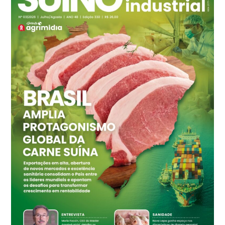
Branco
R$ 145,34
cx
Ovo Vermelho - Regional
Grande São Paulo (SP)
R$ 155,59
cx
Ovo Vermelho - Regional
Vermelho
R$ 159,31
cx
Ovo Branco - Regional
Bastos (SP)
R$ 134,42
cx
Ovo Vermelho - Regional
Bastos (SP)