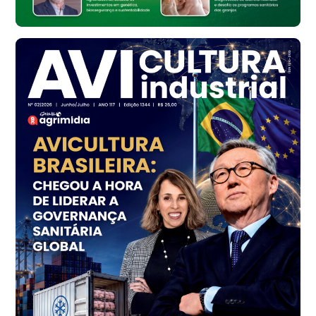
R$ 148,56
cx
Frango - Indicador
SP
R$ 7,16
kg
Frango - Indicador
SP
R$ 7,18
kg
Trigo Atacado - Regional
PR
R$ 1.414,46
t
Trigo Atacado - Regional
RS
R$ 1.314,61