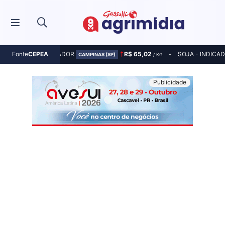
MILHO - INDICADOR
R$ 65,02
SOJA - INDICA
Fonte
CEPEA
CAMPINAS (SP)
/ KG