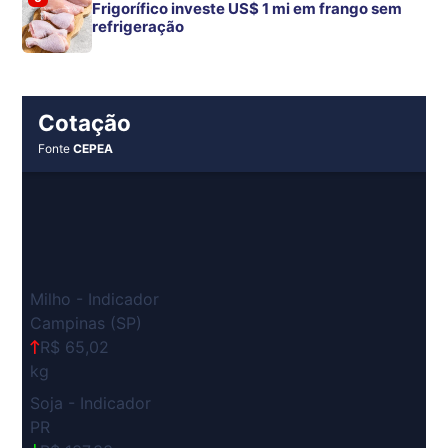
Frigorífico investe US$ 1 mi em frango sem
refrigeração
Cotação
Fonte
CEPEA
Milho - Indicador
Campinas (SP)
R$ 65,02
kg
Soja - Indicador
PR