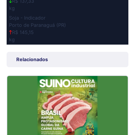
R$ 137,33
kg
Soja - Indicador
Porto de Paranaguá (PR)
R$ 145,15
kg
Suíno Carcaça - Regional
Grande São Paulo (SP)
Relacionados
R$ 7,53
kg
Suíno - Estadual
SP
R$ 5,06
kg
Suíno - Estadual
MG
R$ 5,04
kg