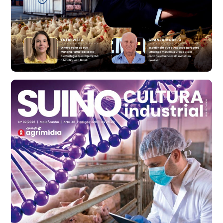
t
Ovo Vermelho - Regional
Vermelho
R$ 171,61
cx
Ovo Branco - Regional
Santa Maria do Jetibá (ES)
R$ 140,74
cx
Ovo Branco - Regional
Recife (PE)
R$ 147,74
cx
Ovo Vermelho - Regional
Recife (PE)
R$ 157,72
cx