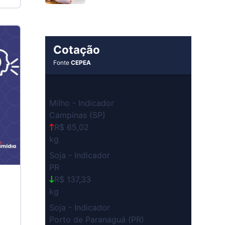
Cotação
Fonte
CEPEA
Milho - Indicador
Campinas (SP)
R$ 65,02
kg
Soja - Indicador
PR
R$ 137,33
kg
Soja - Indicador
Porto de Paranaguá (PR)