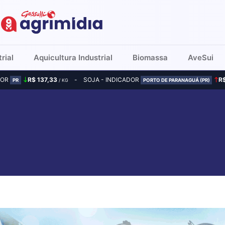
rial
Aquicultura Industrial
Biomassa
AveSui
DOR
R$ 137,33
SOJA - INDICADOR
R
PR
/ KG
PORTO DE PARANAGUÁ (PR)