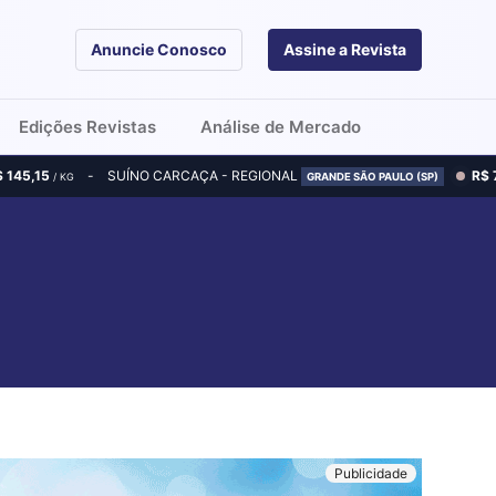
Anuncie Conosco
Assine a Revista
Edições Revistas
Análise de Mercado
$ 145,15
SUÍNO CARCAÇA - REGIONAL
R$ 
/ KG
GRANDE SÃO PAULO (SP)