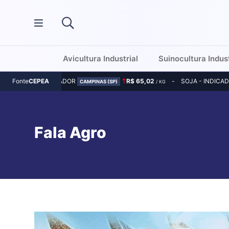
Avicultura Industrial
Suinocultura Indust
MILHO - INDICADOR
R$ 65,02
SOJA - INDICA
Fonte
CEPEA
CAMPINAS (SP)
/ KG
Fala Agro