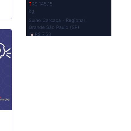
R$ 145,15
kg
Suíno Carcaça - Regional
Grande São Paulo (SP)
R$ 7,53
kg
Suíno - Estadual
SP
R$ 5,06
kg
Suíno - Estadual
MG
R$ 5,04
kg
Suíno - Estadual
PR
R$ 4,51