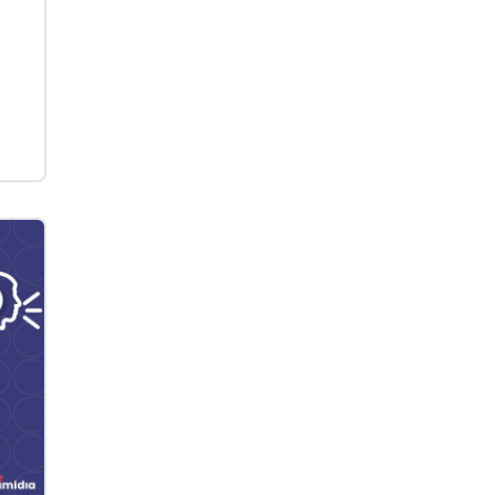
Ovo Vermelho - Regional
Grande São Paulo (SP)
R$ 155,59
cx
Ovo Vermelho - Regional
Vermelho
R$ 159,31
cx
Ovo Branco - Regional
Bastos (SP)
R$ 134,42
cx
Ovo Vermelho - Regional
Bastos (SP)
R$ 148,56
cx
Frango - Indicador
SP