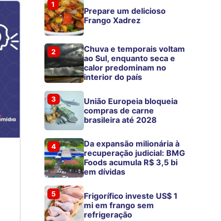
1
Prepare um delicioso
Frango Xadrez
Chuva e temporais voltam
2
ao Sul, enquanto seca e
calor predominam no
interior do país
3
União Europeia bloqueia
compras de carne
brasileira até 2028
Da expansão milionária à
4
recuperação judicial: BMG
Foods acumula R$ 3,5 bi
em dívidas
5
Frigorífico investe US$ 1
mi em frango sem
refrigeração