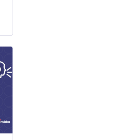
kg
Suíno - Estadual
SC
R$ 4,48
kg
Suíno - Estadual
RS
R$ 4,61
kg
Ovo Branco - Regional
Grande São Paulo (SP)
R$ 142,87
cx
Ovo Branco - Regional
Branco
R$ 145,34
cx