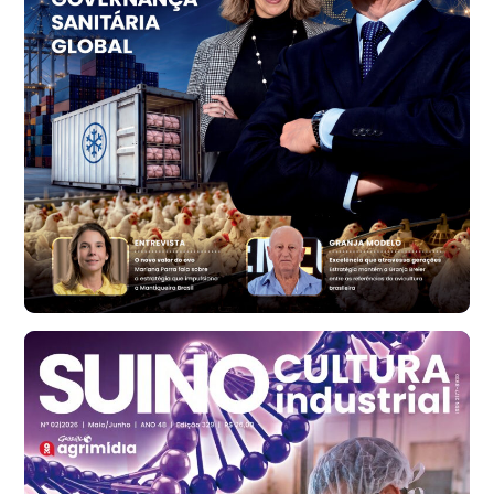
Vermelho
R$ 156,33
cx
Ovo Branco - Regional
Bastos (SP)
R$ 134,40
cx
Ovo Vermelho - Regional
Bastos (SP)
R$ 146,71
cx
Frango - Indicador
SP
R$ 7,13
kg
Frango - Indicador
SP