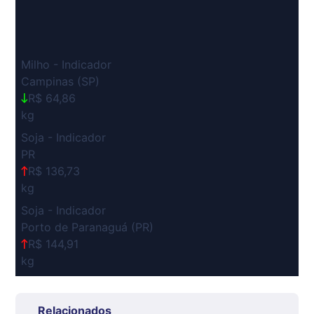
Milho - Indicador
Campinas (SP)
R$ 64,86
kg
Soja - Indicador
PR
R$ 136,73
kg
Soja - Indicador
Porto de Paranaguá (PR)
R$ 144,91
kg
Suíno Carcaça - Regional
Grande São Paulo (SP)
Relacionados