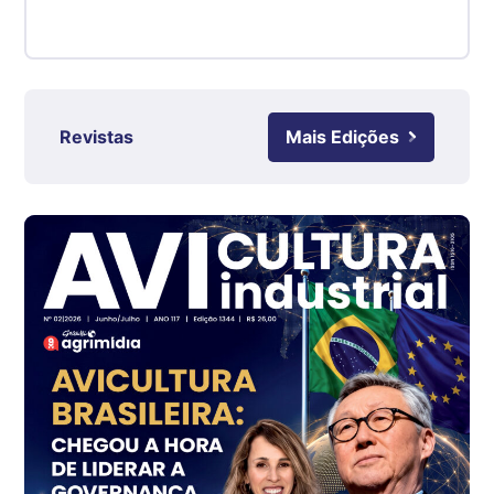
Suíno - Estadual
RS
R$ 4,63
kg
Revistas
Mais Edições
Ovo Branco - Regional
Grande São Paulo (SP)
R$ 142,62
cx
Ovo Branco - Regional
Branco
R$ 144,99
cx
Ovo Vermelho - Regional
Grande São Paulo (SP)
R$ 153,38
cx
Ovo Vermelho - Regional