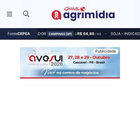
MILHO - INDICADOR
R$ 64,86
SOJA - INDICA
Fonte
CEPEA
CAMPINAS (SP)
/ KG