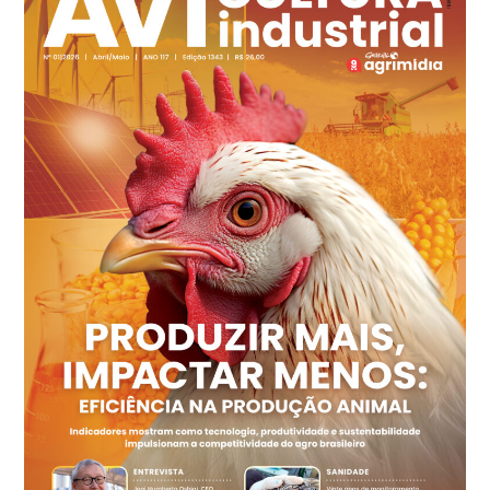
cx
Ovo Branco - Regional
Recife (PE)
R$ 144,92
cx
Ovo Vermelho - Regional
Recife (PE)
R$ 154,89
cx