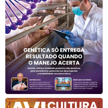
R$ 7,15
kg
Trigo Atacado - Regional
PR
R$ 1.417,12
t
Trigo Atacado - Regional
RS
R$ 1.325,22
t
Ovo Vermelho - Regional
Vermelho
R$ 168,86
cx
Ovo Branco - Regional
Santa Maria do Jetibá (ES)
R$ 139,62