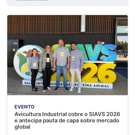
R$ 7,53
kg
Suíno - Estadual
SP
R$ 5,08
kg
Suíno - Estadual
MG
R$ 5,07
kg
Suíno - Estadual
PR
R$ 4,53
kg
EVENTO
Suíno - Estadual
Avicultura Industrial cobre o SIAVS 2026
SC
e antecipa pauta de capa sobre mercado
R$ 4,50
global
kg