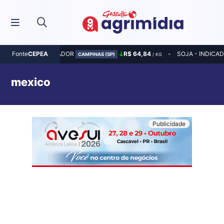
MILHO - INDICADOR
R$ 64,84
SOJA - INDICA
Fonte
CEPEA
CAMPINAS (SP)
/ KG
mexico