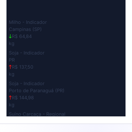
Milho - Indicador
Campinas (SP)
R$ 64,84
kg
Soja - Indicador
PR
R$ 137,50
kg
Soja - Indicador
Porto de Paranaguá (PR)
R$ 144,98
kg
Suíno Carcaça - Regional
Grande São Paulo (SP)
R$ 7,53