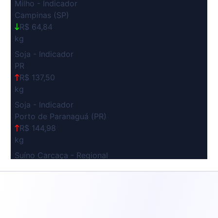
Milho - Indicador
Campinas (SP)
R$ 64,84
kg
Soja - Indicador
PR
R$ 137,50
kg
Soja - Indicador
Porto de Paranaguá (PR)
R$ 144,98
kg
Suíno Carcaça - Regional
Grande São Paulo (SP)
R$ 7,53
kg
Suíno - Estadual
SP