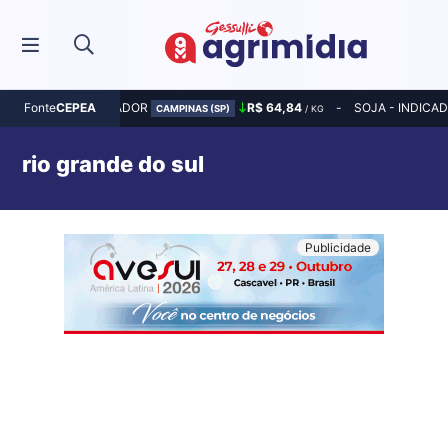
MILHO - INDICADOR
R$ 64,84
SOJA - INDICA
Fonte
CEPEA
CAMPINAS (SP)
/ KG
rio grande do sul