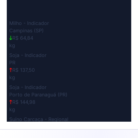
Milho - Indicador
Campinas (SP)
R$ 64,84
kg
Soja - Indicador
PR
R$ 137,50
kg
Soja - Indicador
Porto de Paranaguá (PR)
R$ 144,98
kg
Suíno Carcaça - Regional
Grande São Paulo (SP)
R$ 7,53