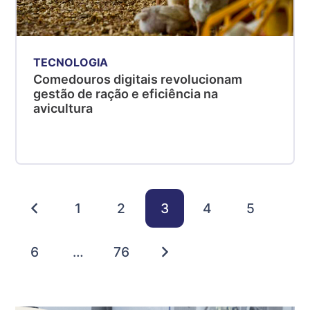
TECNOLOGIA
Comedouros digitais revolucionam
gestão de ração e eficiência na
avicultura
1
2
3
4
5
6
…
76