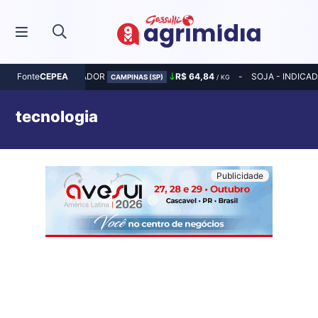
MILHO - INDICADOR
R$ 64,84
SOJA - INDICA
Fonte
CEPEA
CAMPINAS (SP)
/ KG
tecnologia