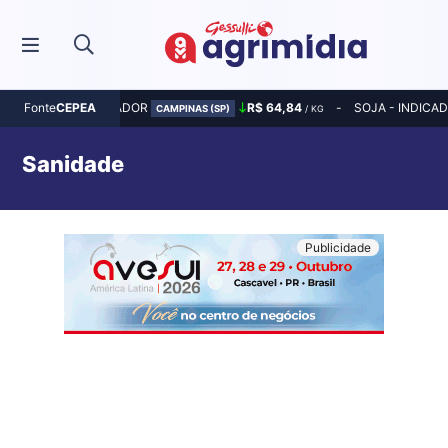
MILHO - INDICADOR
R$ 64,84
SOJA - INDICA
Fonte
CEPEA
CAMPINAS (SP)
/ KG
Sanidade