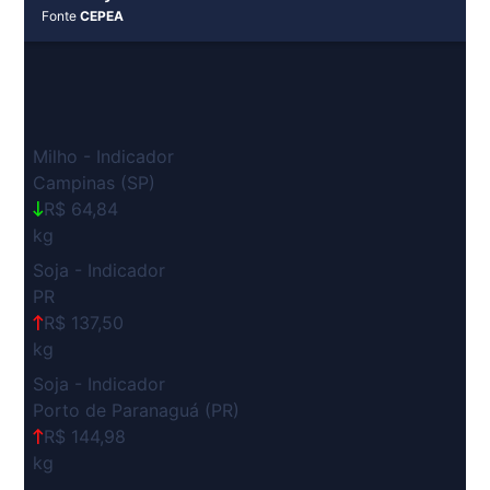
Fonte
CEPEA
Milho - Indicador
Campinas (SP)
R$ 64,84
kg
Soja - Indicador
PR
R$ 137,50
kg
Soja - Indicador
Porto de Paranaguá (PR)
R$ 144,98
kg