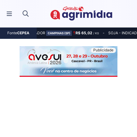
MILHO - INDICADOR
R$ 65,02
SOJA - INDICA
Fonte
CEPEA
CAMPINAS (SP)
/ KG