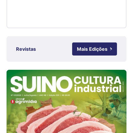
R$ 4,48
kg
Suíno - Estadual
RS
R$ 4,61
kg
Ovo Branco - Regional
Revistas
Mais Edições
Grande São Paulo (SP)
R$ 142,87
cx
Ovo Branco - Regional
Branco
R$ 145,34
cx
Ovo Vermelho - Regional
Grande São Paulo (SP)
R$ 155,59
cx