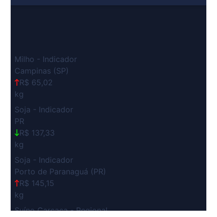
Milho - Indicador
Campinas (SP)
R$ 65,02
kg
Soja - Indicador
PR
R$ 137,33
kg
Soja - Indicador
Porto de Paranaguá (PR)
R$ 145,15
kg
Suíno Carcaça - Regional