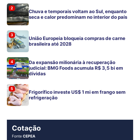
2
Chuva e temporais voltam ao Sul, enquanto
seca e calor predominam no interior do país
3
União Europeia bloqueia compras de carne
brasileira até 2028
4
Da expansão milionária à recuperação
judicial: BMG Foods acumula R$ 3,5 bi em
dívidas
5
Frigorífico investe US$ 1 mi em frango sem
refrigeração
Cotação
Fonte
CEPEA