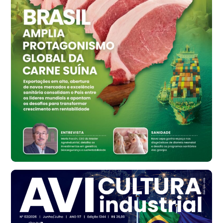
Ovo Vermelho - Regional
Vermelho
R$ 159,31
cx
Ovo Branco - Regional
Bastos (SP)
R$ 134,42
cx
Ovo Vermelho - Regional
Bastos (SP)
R$ 148,56
cx
Frango - Indicador
SP
R$ 7,16
kg
Frango - Indicador