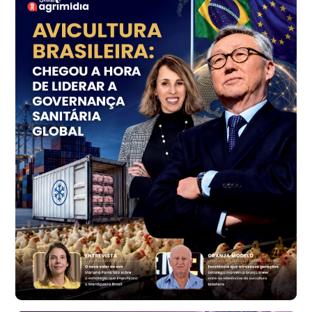
SP
R$ 7,18
kg
Trigo Atacado - Regional
PR
R$ 1.414,46
t
Trigo Atacado - Regional
RS
R$ 1.314,61
t
Ovo Vermelho - Regional
Vermelho
R$ 171,61
cx
Ovo Branco - Regional
Santa Maria do Jetibá (ES)