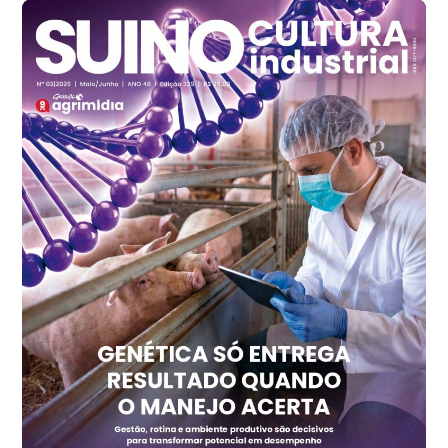
R$ 140,74
cx
Ovo Branco - Regional
Recife (PE)
R$ 147,74
cx
Ovo Vermelho - Regional
Recife (PE)
R$ 157,72
cx