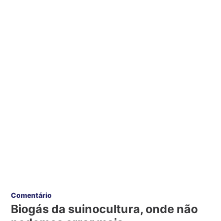
Comentário
Biogás da suinocultura, onde não