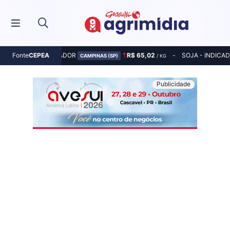
MILHO - INDICADOR
R$ 65,02
SOJA - INDICA
Fonte
CEPEA
CAMPINAS (SP)
/ KG