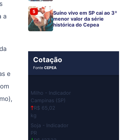
s
5
Suíno vivo em SP cai ao 3º
a a
menor valor da série
histórica do Cepea
 da
Cotação
Fonte
CEPEA
as e
com
Milho - Indicador
mo),
Campinas (SP)
R$ 65,02
kg
Soja - Indicador
PR