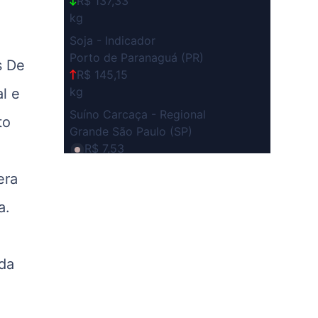
R$ 137,33
kg
Soja - Indicador
Porto de Paranaguá (PR)
s De
R$ 145,15
kg
l e
Suíno Carcaça - Regional
to
Grande São Paulo (SP)
R$ 7,53
kg
era
Suíno - Estadual
SP
a.
R$ 5,06
kg
Suíno - Estadual
da
MG
R$ 5,04
kg