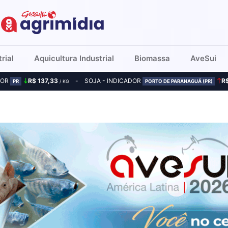
rial
Aquicultura Industrial
Biomassa
AveSui
DOR
R$ 137,33
SOJA - INDICADOR
R
PR
/ KG
PORTO DE PARANAGUÁ (PR)