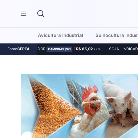
Avicultura Industrial
Suinocultura Indust
MILHO - INDICADOR
R$ 65,02
SOJA - INDICA
Fonte
CEPEA
CAMPINAS (SP)
/ KG