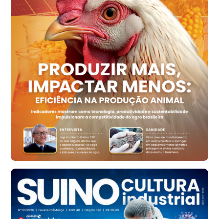
Recife (PE)
R$ 154,89
cx