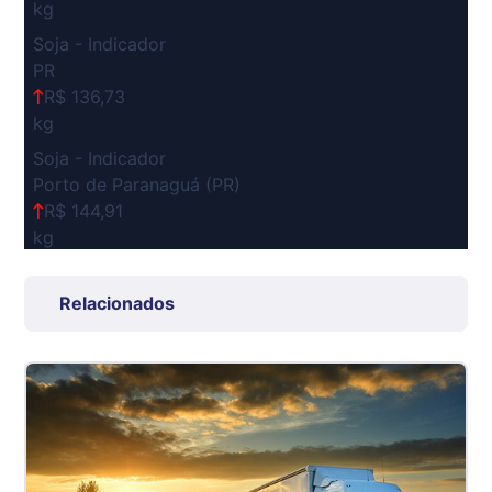
kg
Soja - Indicador
PR
R$ 136,73
kg
Soja - Indicador
Porto de Paranaguá (PR)
R$ 144,91
kg
Suíno Carcaça - Regional
Grande São Paulo (SP)
Relacionados
R$ 7,53
kg
Suíno - Estadual
SP
R$ 5,08
kg