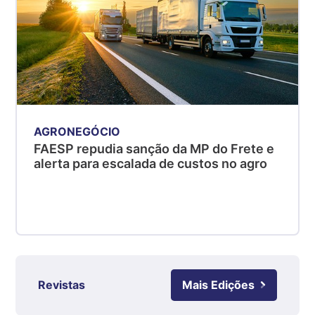
Suíno - Estadual
MG
R$ 5,07
kg
Suíno - Estadual
PR
R$ 4,53
kg
AGRONEGÓCIO
FAESP repudia sanção da MP do Frete e
Suíno - Estadual
alerta para escalada de custos no agro
SC
R$ 4,50
kg
Suíno - Estadual
RS
R$ 4,63
kg
Revistas
Mais Edições
Ovo Branco - Regional
Grande São Paulo (SP)