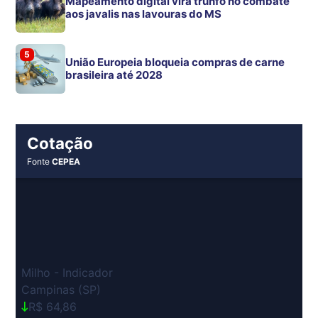
Mapeamento digital vira trunfo no combate
aos javalis nas lavouras do MS
5
União Europeia bloqueia compras de carne
brasileira até 2028
Cotação
Fonte
CEPEA
Milho - Indicador
Campinas (SP)
R$ 64,86