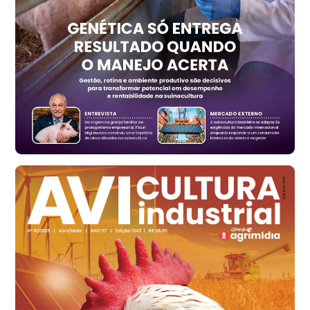
Trigo Atacado - Regional
RS
R$ 1.325,22
t
Ovo Vermelho - Regional
Vermelho
R$ 168,86
cx
Ovo Branco - Regional
Santa Maria do Jetibá (ES)
R$ 139,62
cx
Ovo Branco - Regional
Recife (PE)
R$ 144,92
cx
Ovo Vermelho - Regional