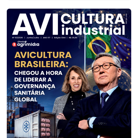
R$ 142,62
cx
Ovo Branco - Regional
Branco
R$ 144,99
cx
Ovo Vermelho - Regional
Grande São Paulo (SP)
R$ 153,38
cx
Ovo Vermelho - Regional
Vermelho
R$ 156,33
cx
Ovo Branco - Regional
Bastos (SP)
R$ 134,40