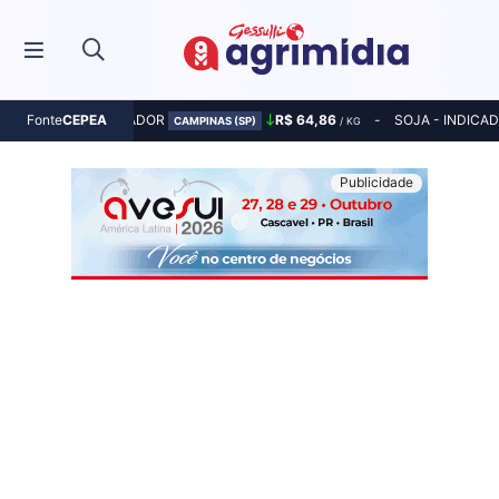
MILHO - INDICADOR
R$ 64,86
SOJA - INDICA
Fonte
CEPEA
CAMPINAS (SP)
/ KG