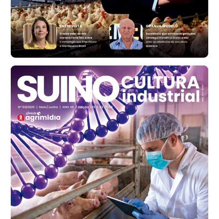
cx
Ovo Vermelho - Regional
Bastos (SP)
R$ 146,71
cx
Frango - Indicador
SP
R$ 7,13
kg
Frango - Indicador
SP
R$ 7,15
kg
Trigo Atacado - Regional
PR
R$ 1.417,12
t