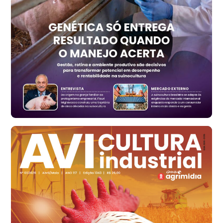
Trigo Atacado - Regional
RS
R$ 1.325,22
t
Ovo Vermelho - Regional
Vermelho
R$ 168,86
cx
Ovo Branco - Regional
Santa Maria do Jetibá (ES)
R$ 139,62
cx
Ovo Branco - Regional
Recife (PE)
R$ 144,92
cx
Ovo Vermelho - Regional