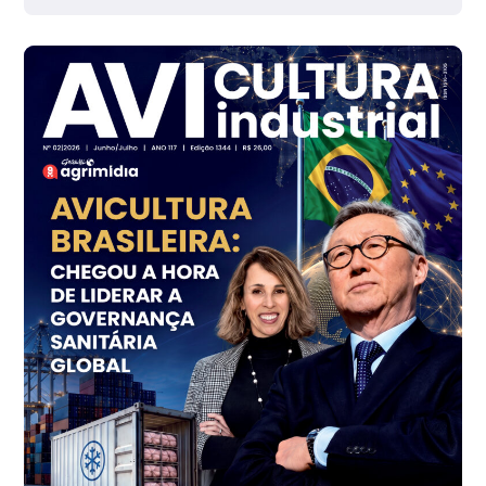
Grande São Paulo (SP)
R$ 142,62
cx
Ovo Branco - Regional
Branco
R$ 144,99
cx
Ovo Vermelho - Regional
Grande São Paulo (SP)
R$ 153,38
cx
Ovo Vermelho - Regional
Vermelho
R$ 156,33
cx
Ovo Branco - Regional
Bastos (SP)
R$ 134,40