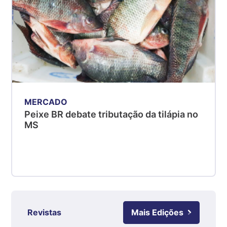
Suíno - Estadual
MG
R$ 5,07
kg
Suíno - Estadual
PR
R$ 4,53
kg
MERCADO
Suíno - Estadual
Peixe BR debate tributação da tilápia no
SC
MS
R$ 4,50
kg
Suíno - Estadual
RS
R$ 4,63
kg
Revistas
Mais Edições
Ovo Branco - Regional