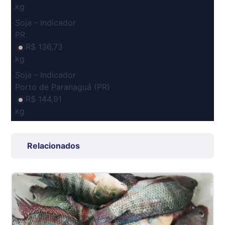
kg
Soja - Indicador
PR
R$ 136,73
kg
Soja - Indicador
Porto de Paranaguá (PR)
R$ 144,91
kg
Suíno Carcaça - Regional
Grande São Paulo (SP)
Relacionados
R$ 7,53
kg
Suíno - Estadual
SP
R$ 5,08
kg