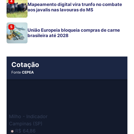
4
Mapeamento digital vira trunfo no combate
aos javalis nas lavouras do MS
5
União Europeia bloqueia compras de carne
brasileira até 2028
Cotação
Fonte
CEPEA
Milho - Indicador
Campinas (SP)
R$ 64,86