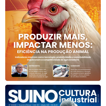
Recife (PE)
R$ 154,89
cx