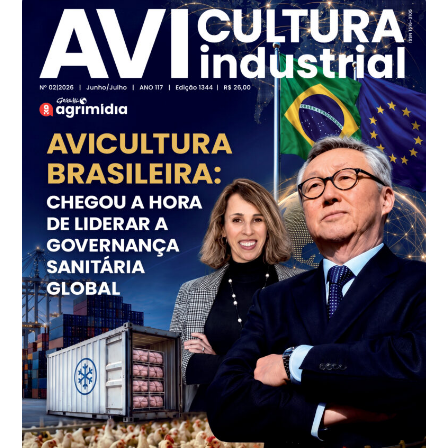
Frango - Indicador
SP
R$ 7,16
kg
Frango - Indicador
SP
R$ 7,18
kg
Trigo Atacado - Regional
PR
R$ 1.414,46
t
Trigo Atacado - Regional
RS
R$ 1.314,61
t
Ovo Vermelho - Regional
Vermelho