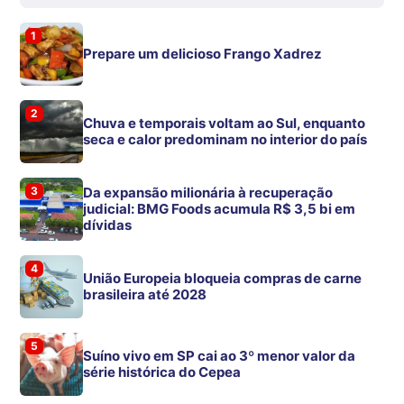
1
Prepare um delicioso Frango Xadrez
2
Chuva e temporais voltam ao Sul, enquanto
seca e calor predominam no interior do país
3
Da expansão milionária à recuperação
judicial: BMG Foods acumula R$ 3,5 bi em
dívidas
4
União Europeia bloqueia compras de carne
brasileira até 2028
5
Suíno vivo em SP cai ao 3º menor valor da
série histórica do Cepea