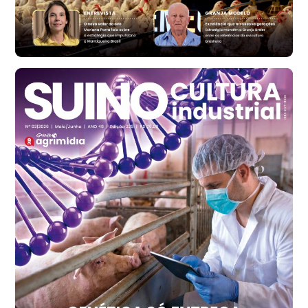
R$ 171,61
cx
Ovo Branco - Regional
Santa Maria do Jetibá (ES)
R$ 140,74
cx
Ovo Branco - Regional
Recife (PE)
R$ 147,74
cx
Ovo Vermelho - Regional
Recife (PE)
R$ 157,72
cx