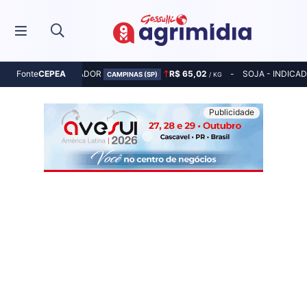
MILHO - INDICADOR
R$ 65,02
SOJA - INDICA
Fonte
CEPEA
CAMPINAS (SP)
/ KG