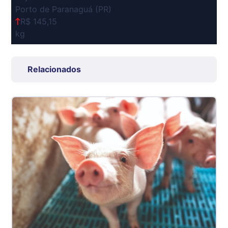
Porto de Paranaguá (PR)
R$ 145,15
kg
Suíno Carcaça - Regional
Grande São Paulo (SP)
Relacionados
R$ 7,53
kg
Suíno - Estadual
SP
R$ 5,06
kg
Suíno - Estadual
MG
R$ 5,04
kg
Suíno - Estadual
PR