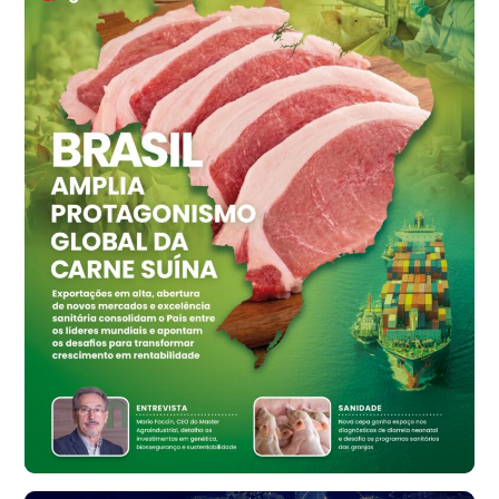
cx
Ovo Vermelho - Regional
Grande São Paulo (SP)
R$ 155,59
cx
Ovo Vermelho - Regional
Vermelho
R$ 159,31
cx
Ovo Branco - Regional
Bastos (SP)
R$ 134,42
cx
Ovo Vermelho - Regional
Bastos (SP)
R$ 148,56
cx