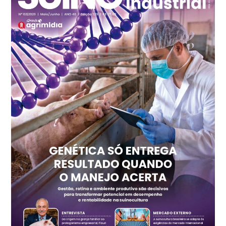
Frango - Indicador
SP
R$ 7,15
kg
Trigo Atacado - Regional
PR
R$ 1.417,12
t
Trigo Atacado - Regional
RS
R$ 1.325,22
t
Ovo Vermelho - Regional
Vermelho
R$ 168,86
cx
Ovo Branco - Regional