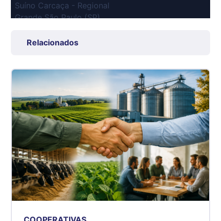
Suíno Carcaça - Regional
Grande São Paulo (SP)
R$ 7,53
kg
Relacionados
Suíno - Estadual
SP
R$ 5,08
kg
Suíno - Estadual
MG
R$ 5,07
kg
Suíno - Estadual
PR
R$ 4,53
kg
Suíno - Estadual
COOPERATIVAS