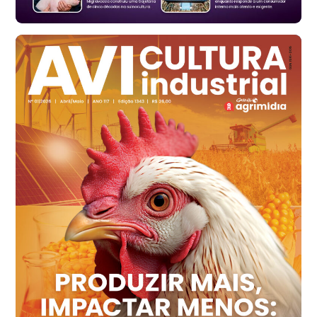
Santa Maria do Jetibá (ES)
R$ 139,62
cx
Ovo Branco - Regional
Recife (PE)
R$ 144,92
cx
Ovo Vermelho - Regional
Recife (PE)
R$ 154,89
cx