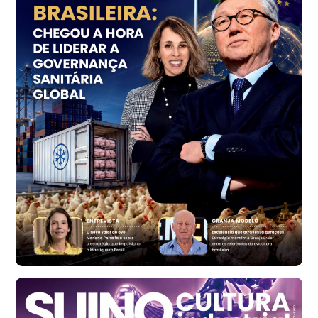
cx
Ovo Vermelho - Regional
Vermelho
R$ 156,33
cx
Ovo Branco - Regional
Bastos (SP)
R$ 134,40
cx
Ovo Vermelho - Regional
Bastos (SP)
R$ 146,71
cx
Frango - Indicador
SP
R$ 7,13
kg