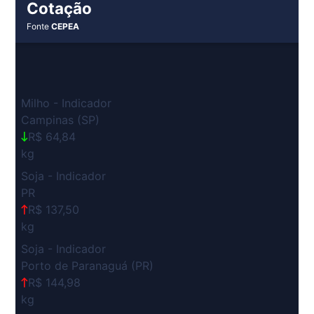
Cotação
Fonte
CEPEA
Milho - Indicador
Campinas (SP)
R$ 64,84
kg
Soja - Indicador
PR
R$ 137,50
kg
Soja - Indicador
Porto de Paranaguá (PR)
R$ 144,98
kg