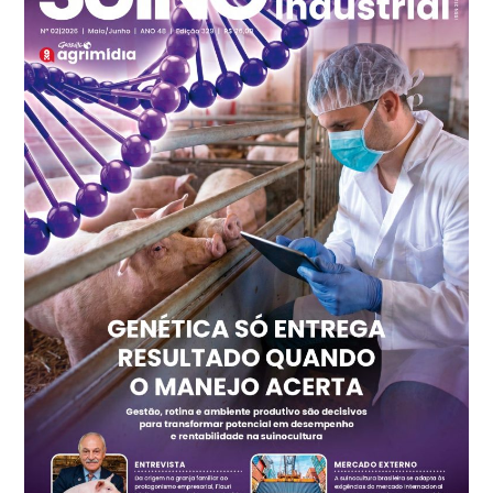
Frango - Indicador
SP
R$ 7,15
kg
Trigo Atacado - Regional
PR
R$ 1.414,20
t
Trigo Atacado - Regional
RS
R$ 1.314,40
t
Ovo Vermelho - Regional
Vermelho
R$ 171,15
cx
Ovo Branco - Regional