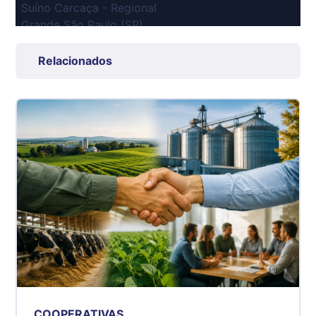
Suíno Carcaça - Regional
Grande São Paulo (SP)
R$ 7,53
kg
Relacionados
Suíno - Estadual
SP
R$ 5,08
kg
Suíno - Estadual
MG
R$ 5,05
kg
Suíno - Estadual
PR
R$ 4,53
kg
Suíno - Estadual
COOPERATIVAS