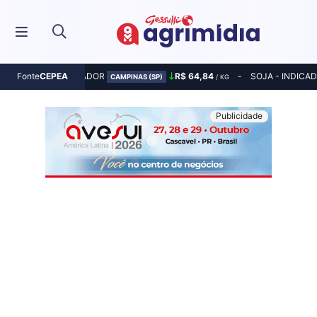
MILHO - INDICADOR
R$ 64,84
SOJA - INDICA
Fonte
CEPEA
CAMPINAS (SP)
/ KG