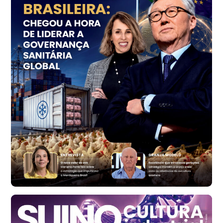
cx
Ovo Vermelho - Regional
Vermelho
R$ 159,31
cx
Ovo Branco - Regional
Bastos (SP)
R$ 134,40
cx
Ovo Vermelho - Regional
Bastos (SP)
R$ 147,87
cx
Frango - Indicador
SP
R$ 7,13
kg