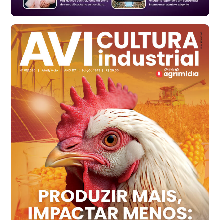
Santa Maria do Jetibá (ES)
R$ 139,43
cx
Ovo Branco - Regional
Recife (PE)
R$ 149,79
cx
Ovo Vermelho - Regional
Recife (PE)
R$ 158,77
cx