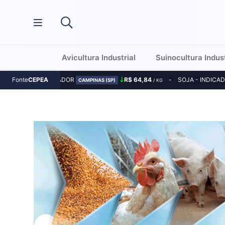
Avicultura Industrial
Suinocultura Indust
MILHO - INDICADOR
R$ 64,84
SOJA - INDICA
Fonte
CEPEA
CAMPINAS (SP)
/ KG