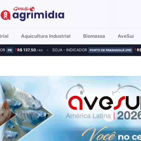
rial
Aquicultura Industrial
Biomassa
AveSui
DOR
R$ 137,50
SOJA - INDICADOR
R
PR
/ KG
PORTO DE PARANAGUÁ (PR)