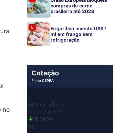
compras de carne
brasileira até 2028
5
Frigorífico investe US$ 1
tura
mi em frango sem
refrigeração
Cotação
Fonte
CEPEA
or
Milho - Indicador
o no
Campinas (SP)
R$ 64,84
kg