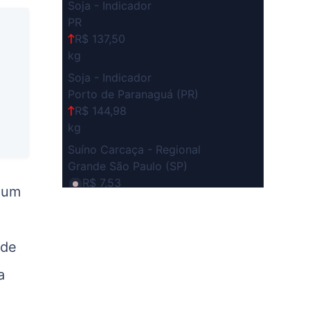
Soja - Indicador
PR
R$ 137,50
kg
Soja - Indicador
Porto de Paranaguá (PR)
R$ 144,98
kg
Suíno Carcaça - Regional
Grande São Paulo (SP)
R$ 7,53
 um
kg
Suíno - Estadual
SP
 de
R$ 5,08
kg
a
Suíno - Estadual
MG