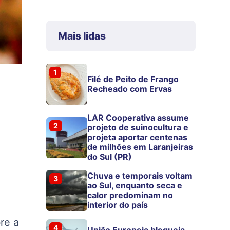
Mais lidas
1
Filé de Peito de Frango
Recheado com Ervas
LAR Cooperativa assume
2
projeto de suinocultura e
projeta aportar centenas
de milhões em Laranjeiras
do Sul (PR)
Chuva e temporais voltam
3
ao Sul, enquanto seca e
calor predominam no
interior do país
re a
4
União Europeia bloqueia