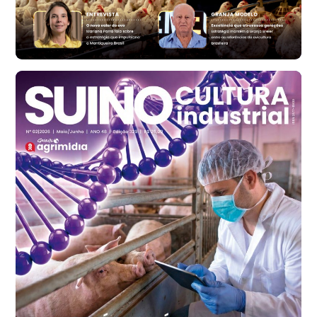
Bastos (SP)
R$ 146,71
cx
Frango - Indicador
SP
R$ 7,13
kg
Frango - Indicador
SP
R$ 7,15
kg
Trigo Atacado - Regional
PR
R$ 1.417,12
t
Trigo Atacado - Regional
RS
R$ 1.325,22