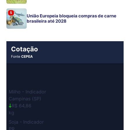
5
União Europeia bloqueia compras de carne
brasileira até 2028
Cotação
Fonte
CEPEA
Milho - Indicador
Campinas (SP)
R$ 64,86
kg
Soja - Indicador
PR