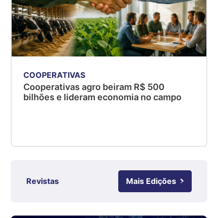
kg
Suíno - Estadual
PR
R$ 4,53
kg
Suíno - Estadual
COOPERATIVAS
SC
Cooperativas agro beiram R$ 500
R$ 4,50
bilhões e lideram economia no campo
kg
Suíno - Estadual
RS
R$ 4,63
kg
Ovo Branco - Regional
Revistas
Mais Edições
Grande São Paulo (SP)
R$ 142,62
cx