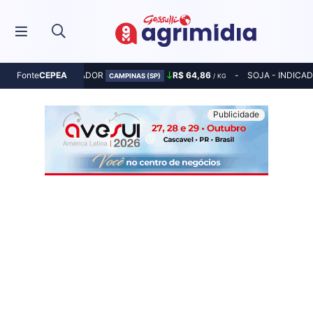
MILHO - INDICADOR
R$ 64,86
SOJA - INDICA
Fonte
CEPEA
CAMPINAS (SP)
/ KG