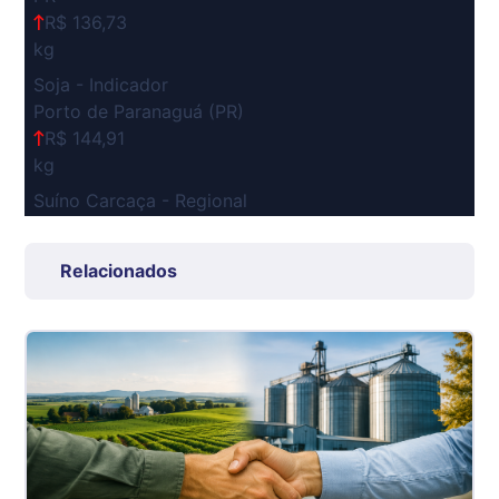
R$ 136,73
kg
Soja - Indicador
Porto de Paranaguá (PR)
R$ 144,91
kg
Suíno Carcaça - Regional
Grande São Paulo (SP)
R$ 7,53
Relacionados
kg
Suíno - Estadual
SP
R$ 5,08
kg
Suíno - Estadual
MG
R$ 5,07