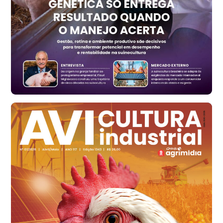
t
Ovo Vermelho - Regional
Vermelho
R$ 168,86
cx
Ovo Branco - Regional
Santa Maria do Jetibá (ES)
R$ 139,62
cx
Ovo Branco - Regional
Recife (PE)
R$ 144,92
cx
Ovo Vermelho - Regional
Recife (PE)
R$ 154,89
cx