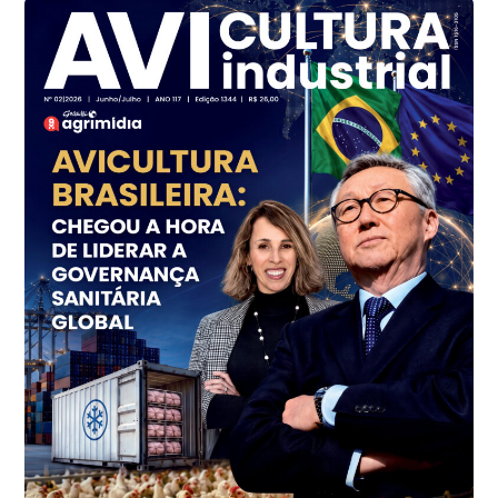
Ovo Branco - Regional
Branco
R$ 144,99
cx
Ovo Vermelho - Regional
Grande São Paulo (SP)
R$ 153,38
cx
Ovo Vermelho - Regional
Vermelho
R$ 156,33
cx
Ovo Branco - Regional
Bastos (SP)
R$ 134,40
cx
Ovo Vermelho - Regional