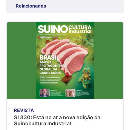
Grande São Paulo (SP)
Relacionados
R$ 7,53
kg
Suíno - Estadual
SP
R$ 5,08
kg
Suíno - Estadual
MG
R$ 5,05
kg
Suíno - Estadual
PR
R$ 4,53
kg
REVISTA
Suíno - Estadual
SI 330: Está no ar a nova edição da
SC
Suinocultura Industrial
R$ 4,48