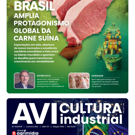
Ovo Vermelho - Regional
Vermelho
R$ 159,31
cx
Ovo Branco - Regional
Bastos (SP)
R$ 134,40
cx
Ovo Vermelho - Regional
Bastos (SP)
R$ 147,87
cx
Frango - Indicador
SP
R$ 7,13
kg
Frango - Indicador