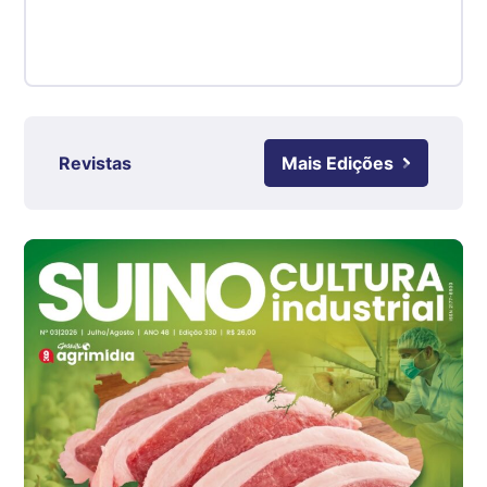
kg
Suíno - Estadual
RS
R$ 4,63
kg
Revistas
Mais Edições
Ovo Branco - Regional
Grande São Paulo (SP)
R$ 142,87
cx
Ovo Branco - Regional
Branco
R$ 145,34
cx
Ovo Vermelho - Regional
Grande São Paulo (SP)
R$ 155,59
cx