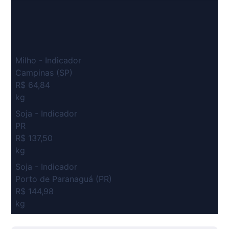
Milho - Indicador
Campinas (SP)
R$ 64,84
kg
Soja - Indicador
PR
R$ 137,50
kg
Soja - Indicador
Porto de Paranaguá (PR)
R$ 144,98
kg
Suíno Carcaça - Regional