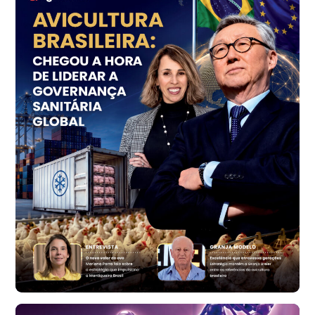
SP
R$ 7,15
kg
Trigo Atacado - Regional
PR
R$ 1.414,20
t
Trigo Atacado - Regional
RS
R$ 1.314,40
t
Ovo Vermelho - Regional
Vermelho
R$ 171,15
cx
Ovo Branco - Regional
Santa Maria do Jetibá (ES)