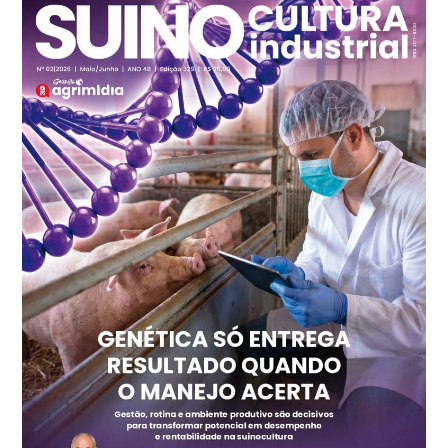
R$ 139,43
cx
Ovo Branco - Regional
Recife (PE)
R$ 149,79
cx
Ovo Vermelho - Regional
Recife (PE)
R$ 158,77
cx