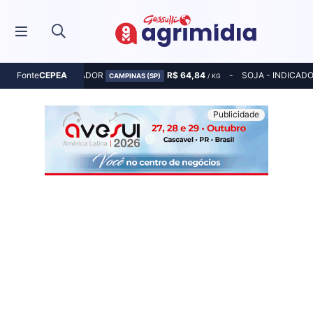
MILHO - INDICADOR
R$ 64,84
SOJA - INDICAD
Fonte
CEPEA
CAMPINAS (SP)
/ KG