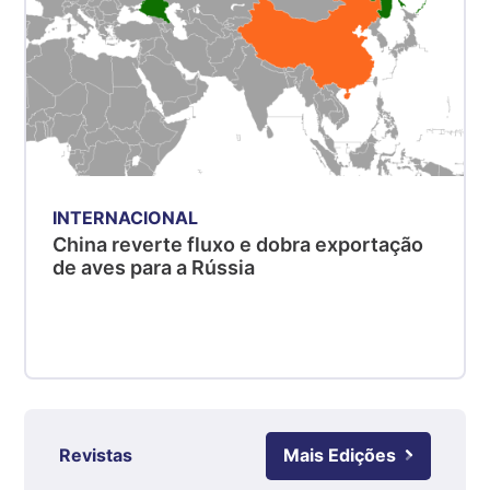
Suíno - Estadual
MG
R$ 5,04
kg
Suíno - Estadual
PR
R$ 4,51
kg
INTERNACIONAL
Suíno - Estadual
China reverte fluxo e dobra exportação
SC
de aves para a Rússia
R$ 4,48
kg
Suíno - Estadual
RS
R$ 4,61
kg
Revistas
Mais Edições
Ovo Branco - Regional