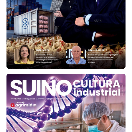
Trigo Atacado - Regional
RS
R$ 1.314,61
t
Ovo Vermelho - Regional
Vermelho
R$ 171,61
cx
Ovo Branco - Regional
Santa Maria do Jetibá (ES)
R$ 140,74
cx
Ovo Branco - Regional
Recife (PE)
R$ 147,74
cx
Ovo Vermelho - Regional