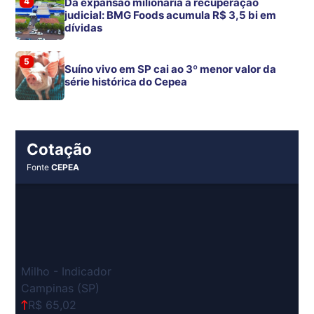
4
Da expansão milionária à recuperação
judicial: BMG Foods acumula R$ 3,5 bi em
dívidas
5
Suíno vivo em SP cai ao 3º menor valor da
série histórica do Cepea
Cotação
Fonte
CEPEA
Milho - Indicador
Campinas (SP)
R$ 65,02