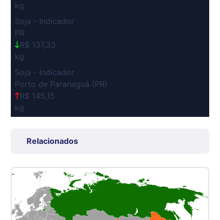
kg
Soja - Indicador
PR
R$ 137,33
kg
Soja - Indicador
Porto de Paranaguá (PR)
R$ 145,15
kg
Suíno Carcaça - Regional
Grande São Paulo (SP)
Relacionados
R$ 7,53
kg
Suíno - Estadual
SP
R$ 5,06
kg