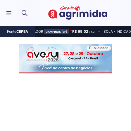
MILHO - INDICADOR
R$ 65,02
SOJA - INDICA
Fonte
CEPEA
CAMPINAS (SP)
/ KG