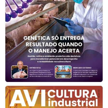
Recife (PE)
R$ 157,72
cx