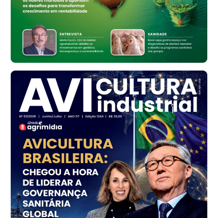
cx
Ovo Vermelho - Regional
Bastos (SP)
R$ 148,56
cx
Frango - Indicador
SP
R$ 7,16
kg
Frango - Indicador
SP
R$ 7,18
kg
Trigo Atacado - Regional
PR
R$ 1.414,46
t