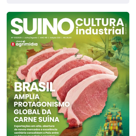
Grande São Paulo (SP)
R$ 142,87
cx
Ovo Branco - Regional
Branco
R$ 145,34
cx
Ovo Vermelho - Regional
Grande São Paulo (SP)
R$ 155,59
cx
Ovo Vermelho - Regional
Vermelho
R$ 159,31
cx
Ovo Branco - Regional
Bastos (SP)
R$ 134,42