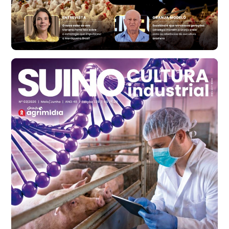
Ovo Vermelho - Regional
Bastos (SP)
R$ 147,87
cx
Frango - Indicador
SP
R$ 7,13
kg
Frango - Indicador
SP
R$ 7,15
kg
Trigo Atacado - Regional
PR
R$ 1.414,20
t
Trigo Atacado - Regional