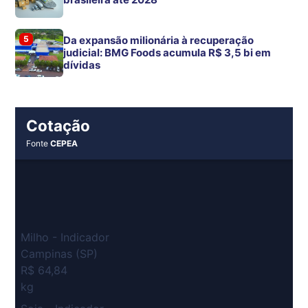
5
Da expansão milionária à recuperação
judicial: BMG Foods acumula R$ 3,5 bi em
dívidas
Cotação
Fonte
CEPEA
Milho - Indicador
Campinas (SP)
R$ 64,84
kg