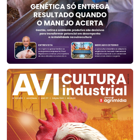
RS
R$ 1.314,40
t
Ovo Vermelho - Regional
Vermelho
R$ 171,15
cx
Ovo Branco - Regional
Santa Maria do Jetibá (ES)
R$ 139,43
cx
Ovo Branco - Regional
Recife (PE)
R$ 149,79
cx
Ovo Vermelho - Regional
Recife (PE)
R$ 158,77