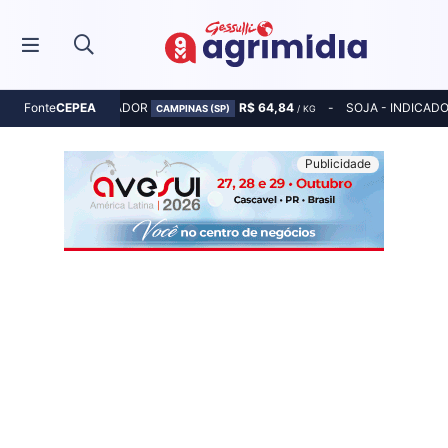
MILHO - INDICADOR
R$ 64,84
SOJA - INDICAD
Fonte
CEPEA
CAMPINAS (SP)
/ KG