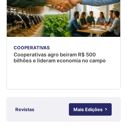
R$ 5,05
kg
Suíno - Estadual
PR
R$ 4,53
kg
COOPERATIVAS
Suíno - Estadual
Cooperativas agro beiram R$ 500
SC
bilhões e lideram economia no campo
R$ 4,48
kg
Suíno - Estadual
RS
R$ 4,63
kg
Ovo Branco - Regional
Revistas
Mais Edições
Grande São Paulo (SP)
R$ 142,87