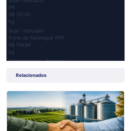
Soja - Indicador
PR
R$ 137,50
kg
Soja - Indicador
Porto de Paranaguá (PR)
R$ 144,98
kg
Suíno Carcaça - Regional
Grande São Paulo (SP)
Relacionados
R$ 7,53
kg
Suíno - Estadual
SP
R$ 5,08
kg
Suíno - Estadual
MG