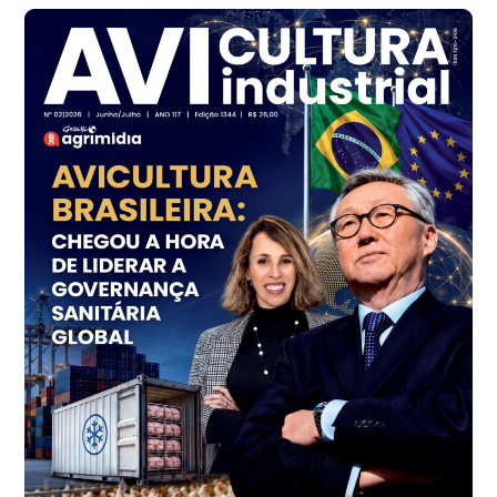
cx
Ovo Branco - Regional
Branco
R$ 145,34
cx
Ovo Vermelho - Regional
Grande São Paulo (SP)
R$ 155,59
cx
Ovo Vermelho - Regional
Vermelho
R$ 159,31
cx
Ovo Branco - Regional
Bastos (SP)
R$ 134,40
cx