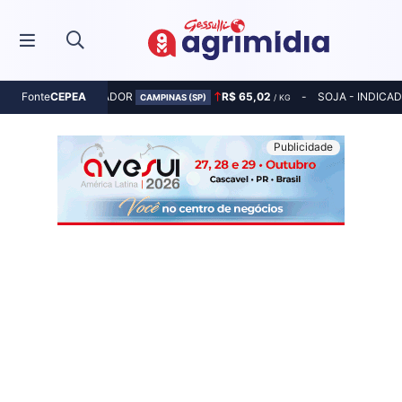
MILHO - INDICADOR
R$ 65,02
SOJA - INDICA
Fonte
CEPEA
CAMPINAS (SP)
/ KG