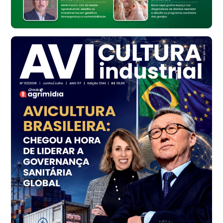
Ovo Vermelho - Regional
Bastos (SP)
R$ 148,56
cx
Frango - Indicador
SP
R$ 7,16
kg
Frango - Indicador
SP
R$ 7,18
kg
Trigo Atacado - Regional
PR
R$ 1.414,46
t
Trigo Atacado - Regional