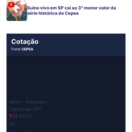
5
Suíno vivo em SP cai ao 3º menor valor da
série histórica do Cepea
Cotação
Fonte
CEPEA
Milho - Indicador
Campinas (SP)
R$ 65,02
kg