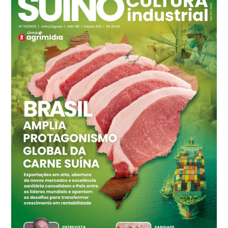
cx
Ovo Branco - Regional
Branco
R$ 145,34
cx
Ovo Vermelho - Regional
Grande São Paulo (SP)
R$ 155,59
cx
Ovo Vermelho - Regional
Vermelho
R$ 159,31
cx
Ovo Branco - Regional
Bastos (SP)
R$ 134,42
cx