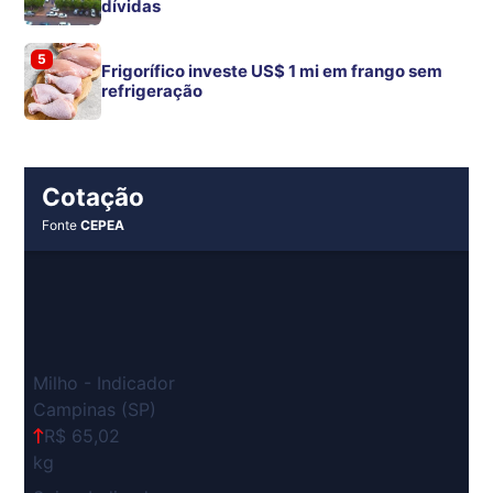
dívidas
5
Frigorífico investe US$ 1 mi em frango sem
refrigeração
Cotação
Fonte
CEPEA
Milho - Indicador
Campinas (SP)
R$ 65,02
kg