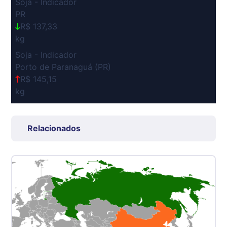
Soja - Indicador
PR
R$ 137,33
kg
Soja - Indicador
Porto de Paranaguá (PR)
R$ 145,15
kg
Suíno Carcaça - Regional
Grande São Paulo (SP)
Relacionados
R$ 7,53
kg
Suíno - Estadual
SP
R$ 5,06
kg
Suíno - Estadual
MG