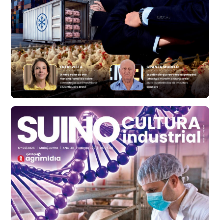
RS
R$ 1.314,61
t
Ovo Vermelho - Regional
Vermelho
R$ 171,61
cx
Ovo Branco - Regional
Santa Maria do Jetibá (ES)
R$ 140,74
cx
Ovo Branco - Regional
Recife (PE)
R$ 147,74
cx
Ovo Vermelho - Regional
Recife (PE)
R$ 157,72