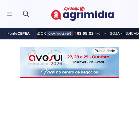
MILHO - INDICADOR
R$ 65,02
SOJA - INDICA
Fonte
CEPEA
CAMPINAS (SP)
/ KG