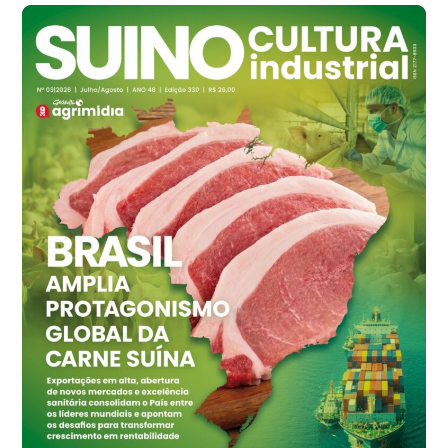
cx
Ovo Branco - Regional
Branco
R$ 145,34
cx
Ovo Vermelho - Regional
Grande São Paulo (SP)
R$ 155,59
cx
Ovo Vermelho - Regional
Vermelho
R$ 159,31
cx
Ovo Branco - Regional
Bastos (SP)
R$ 134,42
cx