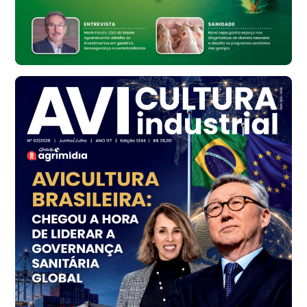
Ovo Vermelho - Regional
Bastos (SP)
R$ 148,56
cx
Frango - Indicador
SP
R$ 7,16
kg
Frango - Indicador
SP
R$ 7,18
kg
Trigo Atacado - Regional
PR
R$ 1.414,46
t
Trigo Atacado - Regional