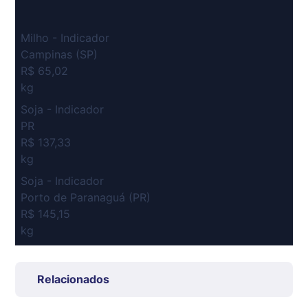
Milho - Indicador
Campinas (SP)
R$ 65,02
kg
Soja - Indicador
PR
R$ 137,33
kg
Soja - Indicador
Porto de Paranaguá (PR)
R$ 145,15
kg
Suíno Carcaça - Regional
Grande São Paulo (SP)
Relacionados
R$ 7,53
kg