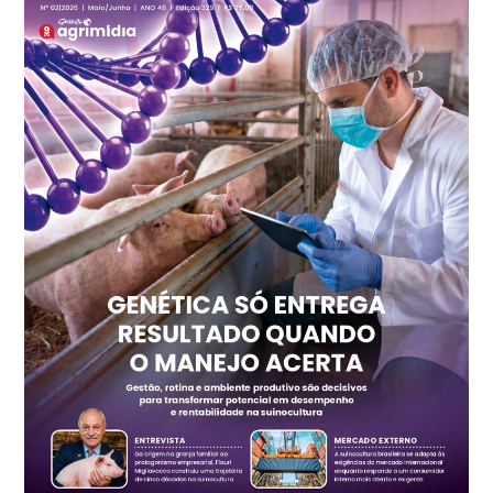
Recife (PE)
R$ 147,74
cx
Ovo Vermelho - Regional
Recife (PE)
R$ 157,72
cx