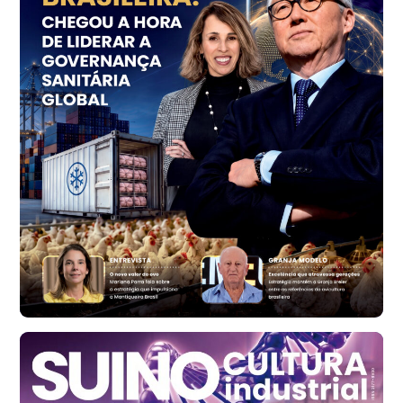
Trigo Atacado - Regional
PR
R$ 1.414,46
t
Trigo Atacado - Regional
RS
R$ 1.314,61
t
Ovo Vermelho - Regional
Vermelho
R$ 171,61
cx
Ovo Branco - Regional
Santa Maria do Jetibá (ES)
R$ 140,74
cx
Ovo Branco - Regional