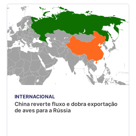
Suíno - Estadual
SP
R$ 5,06
kg
Suíno - Estadual
MG
R$ 5,04
kg
Suíno - Estadual
PR
R$ 4,51
kg
INTERNACIONAL
Suíno - Estadual
China reverte fluxo e dobra exportação
SC
de aves para a Rússia
R$ 4,48
kg
Suíno - Estadual