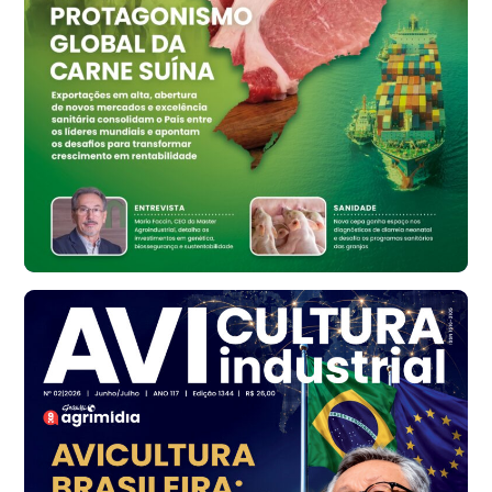
R$ 159,31
cx
Ovo Branco - Regional
Bastos (SP)
R$ 134,42
cx
Ovo Vermelho - Regional
Bastos (SP)
R$ 148,56
cx
Frango - Indicador
SP
R$ 7,16
kg
Frango - Indicador
SP
R$ 7,18
kg