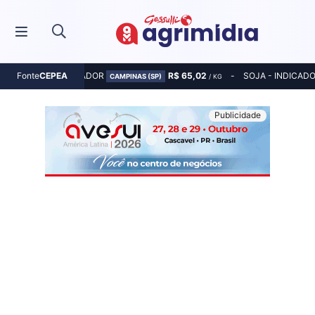
MILHO - INDICADOR
R$ 65,02
SOJA - INDICAD
Fonte
CEPEA
CAMPINAS (SP)
/ KG