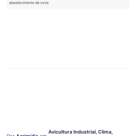
abastecimento de ovos
Avicultura Industrial
,
Clima
,
Por
Agrimídia
em