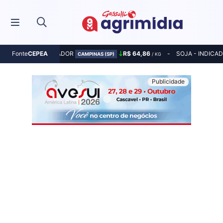
MILHO - INDICADOR
R$ 64,86
SOJA - INDICA
Fonte
CEPEA
CAMPINAS (SP)
/ KG