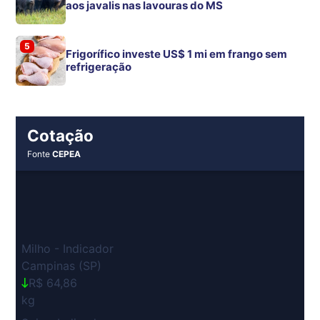
aos javalis nas lavouras do MS
5
Frigorífico investe US$ 1 mi em frango sem
refrigeração
Cotação
Fonte
CEPEA
Milho - Indicador
Campinas (SP)
R$ 64,86
kg