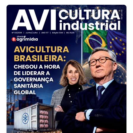
cx
Ovo Branco - Regional
Branco
R$ 144,99
cx
Ovo Vermelho - Regional
Grande São Paulo (SP)
R$ 153,38
cx
Ovo Vermelho - Regional
Vermelho
R$ 156,33
cx
Ovo Branco - Regional
Bastos (SP)
R$ 134,40
cx