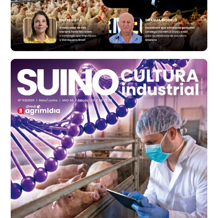
Ovo Vermelho - Regional
Bastos (SP)
R$ 146,71
cx
Frango - Indicador
SP
R$ 7,13
kg
Frango - Indicador
SP
R$ 7,15
kg
Trigo Atacado - Regional
PR
R$ 1.417,12
t
Trigo Atacado - Regional