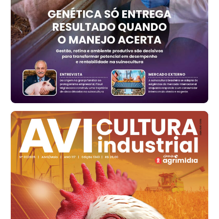
RS
R$ 1.325,22
t
Ovo Vermelho - Regional
Vermelho
R$ 168,86
cx
Ovo Branco - Regional
Santa Maria do Jetibá (ES)
R$ 139,62
cx
Ovo Branco - Regional
Recife (PE)
R$ 144,92
cx
Ovo Vermelho - Regional
Recife (PE)
R$ 154,89