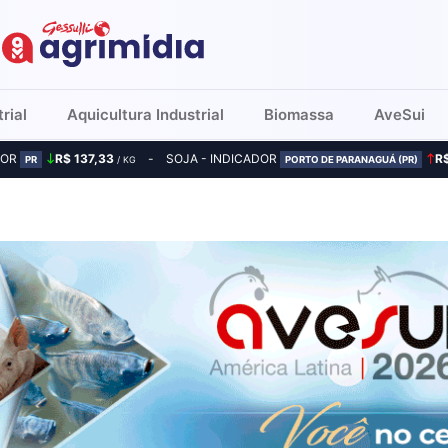
rial
Aquicultura Industrial
Biomassa
AveSui
DOR
R$ 137,33
SOJA - INDICADOR
R
PR
/ KG
PORTO DE PARANAGUÁ (PR)