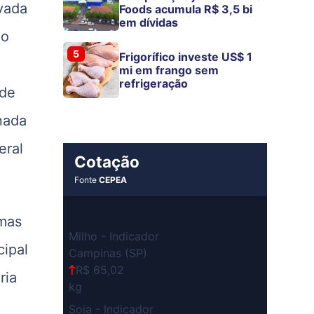
ivada
Foods acumula R$ 3,5 bi
em dívidas
mo
5
Frigorífico investe US$ 1
mi em frango sem
refrigeração
 de
enada
eral
Cotação
Fonte
CEPEA
rmas
Milho - Indicador
cipal
Campinas (SP)
R$ 65,02
ria
kg
Soja - Indicador