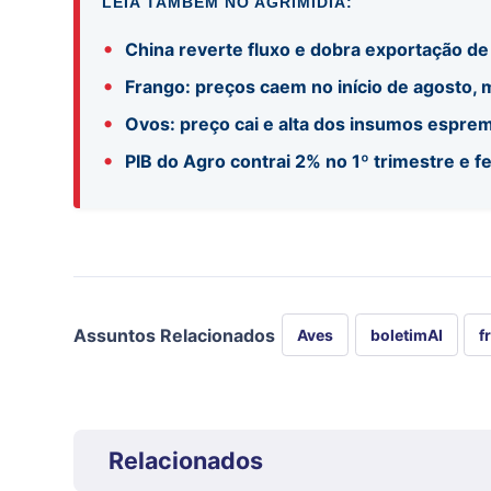
LEIA TAMBÉM NO AGRIMÍDIA:
•
China reverte fluxo e dobra exportação de
•
Frango: preços caem no início de agosto,
•
Ovos: preço cai e alta dos insumos espre
•
PIB do Agro contrai 2% no 1º trimestre e f
Assuntos Relacionados
Aves
boletimAI
f
Relacionados