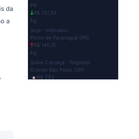
PR
is da
R$ 137,33
kg
ão a
Soja - Indicador
Porto de Paranaguá (PR)
R$ 145,15
kg
Suíno Carcaça - Regional
Grande São Paulo (SP)
R$ 7,53
e
kg
Suíno - Estadual
SP
R$ 5,06
kg
Suíno - Estadual
MG