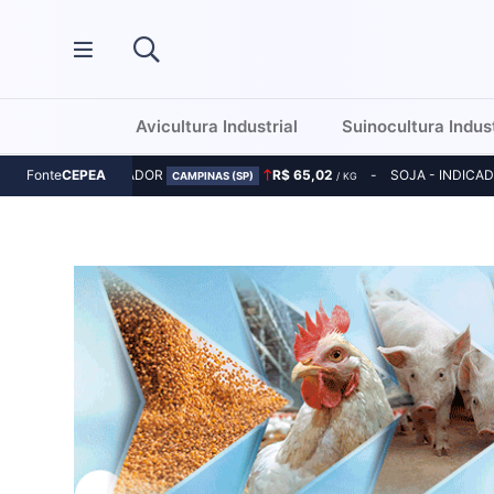
Avicultura Industrial
Suinocultura Indust
MILHO - INDICADOR
R$ 65,02
SOJA - INDICA
Fonte
CEPEA
CAMPINAS (SP)
/ KG