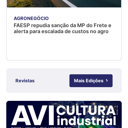
R$ 4,53
kg
AGRONEGÓCIO
Suíno - Estadual
FAESP repudia sanção da MP do Frete e
SC
alerta para escalada de custos no agro
R$ 4,48
kg
Suíno - Estadual
RS
R$ 4,63
kg
Ovo Branco - Regional
Revistas
Mais Edições
Grande São Paulo (SP)
R$ 142,87
cx
Ovo Branco - Regional
Branco
R$ 145,34