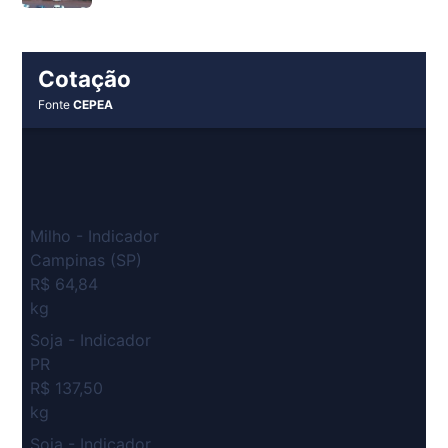
Cotação
Fonte
CEPEA
Milho - Indicador
Campinas (SP)
R$ 64,84
kg
Soja - Indicador
PR
R$ 137,50
kg
Soja - Indicador