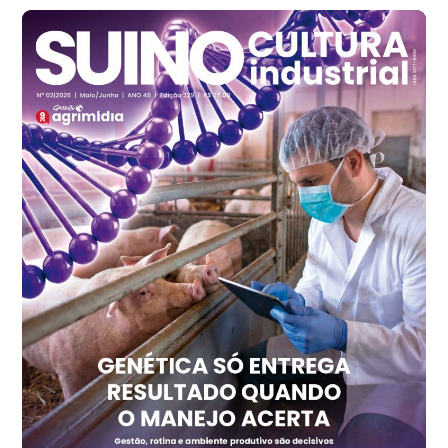
Frango - Indicador
SP
R$ 7,13
kg
Frango - Indicador
SP
R$ 7,15
kg
Trigo Atacado - Regional
PR
R$ 1.414,20
t
Trigo Atacado - Regional
RS
R$ 1.314,40
t
Ovo Vermelho - Regional
Vermelho