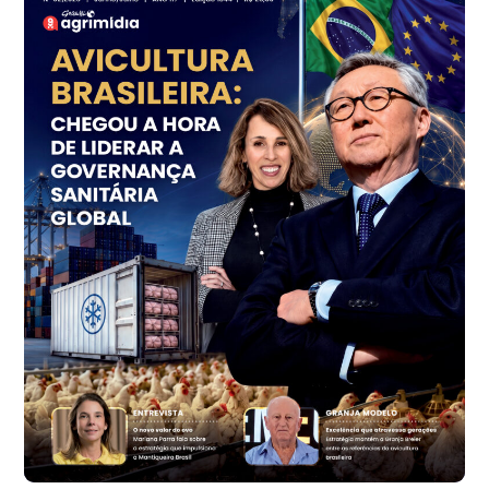
cx
Ovo Vermelho - Regional
Grande São Paulo (SP)
R$ 155,59
cx
Ovo Vermelho - Regional
Vermelho
R$ 159,31
cx
Ovo Branco - Regional
Bastos (SP)
R$ 134,40
cx
Ovo Vermelho - Regional
Bastos (SP)
R$ 147,87
cx