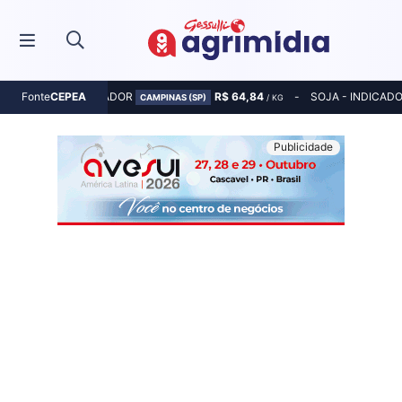
MILHO - INDICADOR
R$ 64,84
SOJA - INDICAD
Fonte
CEPEA
CAMPINAS (SP)
/ KG