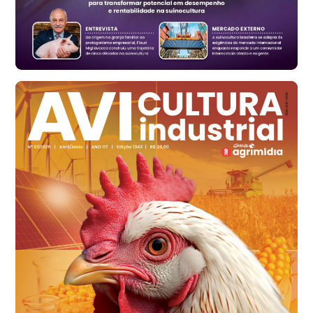
R$ 171,15
cx
Ovo Branco - Regional
Santa Maria do Jetibá (ES)
R$ 139,43
cx
Ovo Branco - Regional
Recife (PE)
R$ 149,79
cx
Ovo Vermelho - Regional
Recife (PE)
R$ 158,77
cx