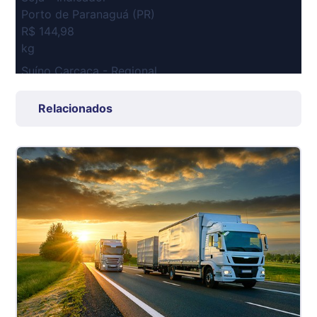
Porto de Paranaguá (PR)
R$ 144,98
kg
Suíno Carcaça - Regional
Grande São Paulo (SP)
R$ 7,53
Relacionados
kg
Suíno - Estadual
SP
R$ 5,08
kg
Suíno - Estadual
MG
R$ 5,05
kg
Suíno - Estadual
PR