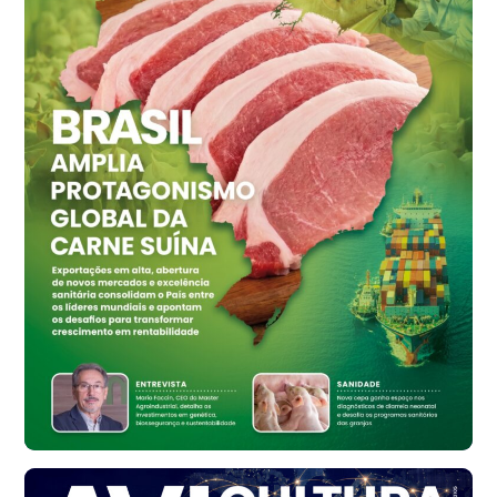
Grande São Paulo (SP)
R$ 155,59
cx
Ovo Vermelho - Regional
Vermelho
R$ 159,31
cx
Ovo Branco - Regional
Bastos (SP)
R$ 134,42
cx
Ovo Vermelho - Regional
Bastos (SP)
R$ 148,56
cx
Frango - Indicador
SP