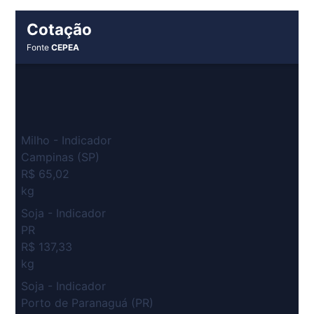
Cotação
Fonte
CEPEA
Milho - Indicador
Campinas (SP)
R$ 65,02
kg
Soja - Indicador
PR
R$ 137,33
kg
Soja - Indicador
Porto de Paranaguá (PR)