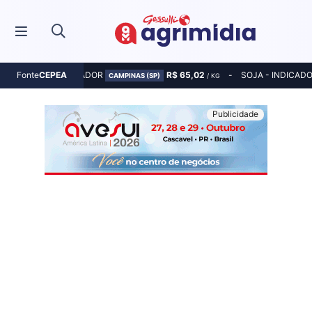
MILHO - INDICADOR
R$ 65,02
SOJA - INDICAD
Fonte
CEPEA
CAMPINAS (SP)
/ KG