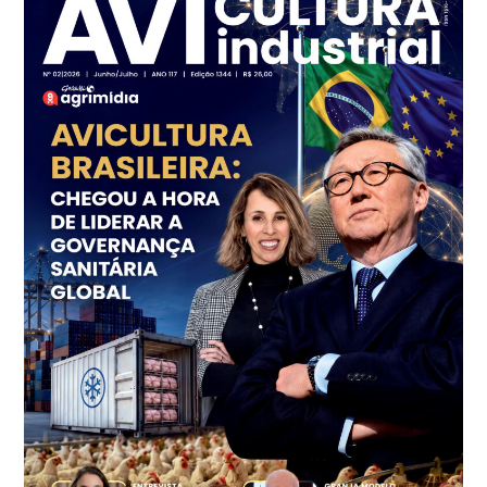
R$ 7,16
kg
Frango - Indicador
SP
R$ 7,18
kg
Trigo Atacado - Regional
PR
R$ 1.414,46
t
Trigo Atacado - Regional
RS
R$ 1.314,61
t
Ovo Vermelho - Regional
Vermelho
R$ 171,61