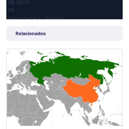
R$ 145,15
kg
Suíno Carcaça - Regional
Grande São Paulo (SP)
R$ 7,53
Relacionados
kg
Suíno - Estadual
SP
R$ 5,06
kg
Suíno - Estadual
MG
R$ 5,04
kg
Suíno - Estadual
PR
R$ 4,51
kg