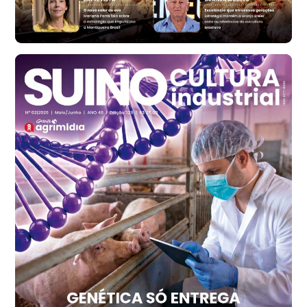
cx
Ovo Branco - Regional
Santa Maria do Jetibá (ES)
R$ 140,74
cx
Ovo Branco - Regional
Recife (PE)
R$ 147,74
cx
Ovo Vermelho - Regional
Recife (PE)
R$ 157,72
cx