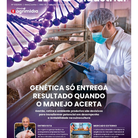
Recife (PE)
R$ 147,74
cx
Ovo Vermelho - Regional
Recife (PE)
R$ 157,72
cx