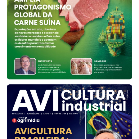
R$ 159,31
cx
Ovo Branco - Regional
Bastos (SP)
R$ 134,42
cx
Ovo Vermelho - Regional
Bastos (SP)
R$ 148,56
cx
Frango - Indicador
SP
R$ 7,16
kg
Frango - Indicador
SP
R$ 7,18
kg