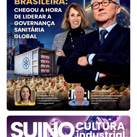
Trigo Atacado - Regional
PR
R$ 1.414,46
t
Trigo Atacado - Regional
RS
R$ 1.314,61
t
Ovo Vermelho - Regional
Vermelho
R$ 171,61
cx
Ovo Branco - Regional
Santa Maria do Jetibá (ES)
R$ 140,74
cx
Ovo Branco - Regional