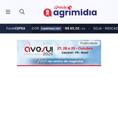
MILHO - INDICADOR
R$ 65,02
SOJA - INDICA
Fonte
CEPEA
CAMPINAS (SP)
/ KG