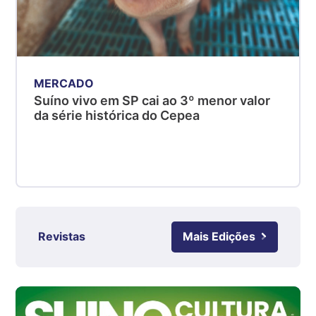
Suíno - Estadual
PR
R$ 4,51
kg
MERCADO
Suíno - Estadual
Suíno vivo em SP cai ao 3º menor valor
SC
da série histórica do Cepea
R$ 4,48
kg
Suíno - Estadual
RS
R$ 4,61
kg
Revistas
Mais Edições
Ovo Branco - Regional
Grande São Paulo (SP)
R$ 142,87
cx
Ovo Branco - Regional