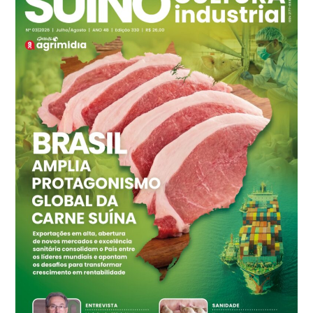
Branco
R$ 145,34
cx
Ovo Vermelho - Regional
Grande São Paulo (SP)
R$ 155,59
cx
Ovo Vermelho - Regional
Vermelho
R$ 159,31
cx
Ovo Branco - Regional
Bastos (SP)
R$ 134,42
cx
Ovo Vermelho - Regional
Bastos (SP)