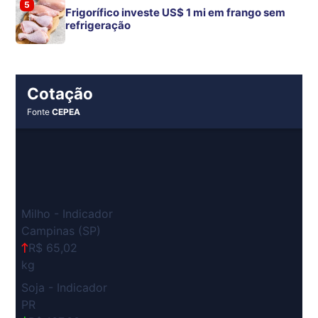
5
Frigorífico investe US$ 1 mi em frango sem
refrigeração
Cotação
Fonte
CEPEA
Milho - Indicador
Campinas (SP)
R$ 65,02
kg
Soja - Indicador
PR