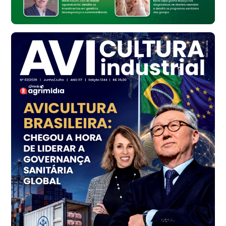
R$ 148,56
cx
Frango - Indicador
SP
R$ 7,16
kg
Frango - Indicador
SP
R$ 7,18
kg
Trigo Atacado - Regional
PR
R$ 1.414,46
t
Trigo Atacado - Regional
RS
R$ 1.314,61