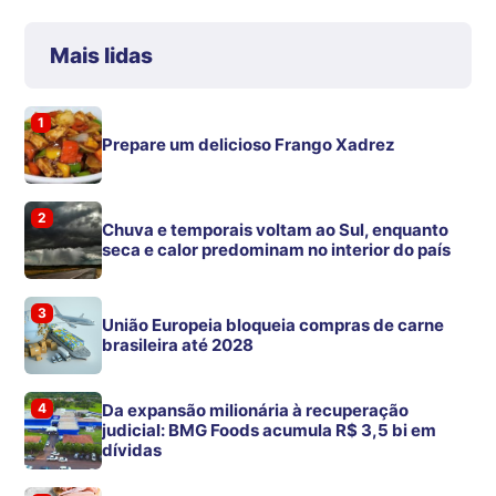
Mais lidas
1
Prepare um delicioso Frango Xadrez
2
Chuva e temporais voltam ao Sul, enquanto
seca e calor predominam no interior do país
3
União Europeia bloqueia compras de carne
brasileira até 2028
4
Da expansão milionária à recuperação
judicial: BMG Foods acumula R$ 3,5 bi em
dívidas