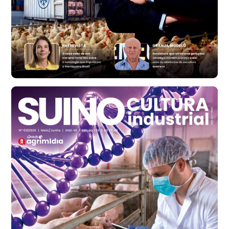
t
Ovo Vermelho - Regional
Vermelho
R$ 171,61
cx
Ovo Branco - Regional
Santa Maria do Jetibá (ES)
R$ 140,74
cx
Ovo Branco - Regional
Recife (PE)
R$ 147,74
cx
Ovo Vermelho - Regional
Recife (PE)
R$ 157,72
cx