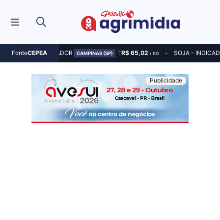
MILHO - INDICADOR
R$ 65,02
SOJA - INDICA
Fonte
CEPEA
CAMPINAS (SP)
/ KG